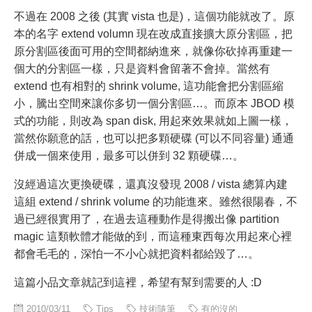
不過在 2008 之後 (其實 vista 也是)，這個功能就改了。原
本的名字 extend volumn 現在改成直接擴大原分割區，把
原分割區後面可用的空間都納進來，就像你砍掉再重建一
個大的分割區一樣，只是資料會留著不會掉。當然有
extend 也有相對的 shrink volume, 這功能會把分割區縮
小，騰出空間來讓你多切一個分割區…。而原本 JBOD 模
式的功能，則改為 span disk, 用起來效果就如上圖一樣，
當然你願意的話，也可以把多顆硬碟 (可以不同容量) 通通
併成一個來使用，最多可以併到 32 顆硬碟…。
沒經過這次更換硬碟，還真沒發現 2008 / vista 總算內建
這組 extend / shrink volume 的功能進來。雖然很陽春，不
過已經很實用了，在過去這種動作是得搬出像 partition
magic 這類軟體才能做的到，而這種東西每次用起來心裡
都會毛毛的，深怕一不小心就把資料都給毀了…。
這篇小品文章就記到這裡，希望有幫到需要的人 :D
2010/03/11
Tips
技術隨筆
有的沒的