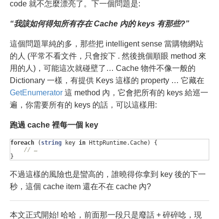
code 就不怎麼漂亮了。下一個問題是:
“我該如何得知所有存在 Cache 內的 keys 有那些?”
這個問題單純的多，那些把 intelligent sense 當購物網站
的人 (平常不看文件，只會按下 . 然後挑個順眼 method 來
用的人)，可能這次就碰壁了… Cache 物件不像一般的
Dictionary 一樣，有提供 Keys 這樣的 property … 它藏在
GetEnumerator
這 method 內，它會把所有的 keys 給巡一
遍，你需要所有的 keys 的話，可以這樣用:
跑過 cache 裡每一個 key
foreach
(
string
key
in
HttpRuntime
.
Cache
)
{
// … 
}
不過這樣的風險也是蠻高的，誰曉得你拿到 key 後的下一
秒，這個 cache item 還在不在 cache 內?
本文正式開始! 哈哈，前面那一段只是廢話 + 碎碎唸，現