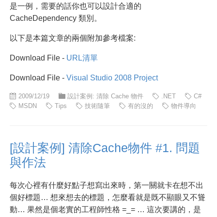
是一例，需要的話你也可以設計合適的
CacheDependency 類別。
以下是本篇文章的兩個附加參考檔案:
Download File -
URL清單
Download File -
Visual Studio 2008 Project
2009/12/19
設計案例: 清除 Cache 物件
.NET
C#
MSDN
Tips
技術隨筆
有的沒的
物件導向
[設計案例] 清除Cache物件 #1. 問題
與作法
每次心裡有什麼好點子想寫出來時，第一關就卡在想不出
個好標題… 想來想去的標題，怎麼看就是既不顯眼又不聳
動… 果然是個老實的工程師性格 =_= … 這次要講的，是