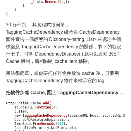
_lists
.
Remove
(
tag
);
}
}
}
30 行不到… 其實程式很簡單，
TaggingCacheDependency 繼承自 CacheDependency,
額外宣告一個靜態的 Dictionary<string, List
> 來處理各個
標簽及 TaggingCacheDependency 的關係，剩下的就沒
什麼了。呼叫 DependencyDispose( ) 就可以通知 .NET
Cache 機制，將相關的 cache item 移除。
用法很簡單，當你要把任何物件放進 cache 時，只要用
TaggingCacheDependency 物件來標示它的 tag:
把物件加進 Cache, 配上 TaggingCacheDependency …
HttpRuntime
.
Cache
.
Add
(
sourceURL
.
ToString
(),
buffer
,
new
TaggingCacheDependency
(
sourceURL
.
Host
,
sourceURL
.
Sche
Cache
.
NoAbsoluteExpiration
,
TimeSpan
.
FromSeconds
(
600
),
CacheItemPriority
.
NotRemovable
,