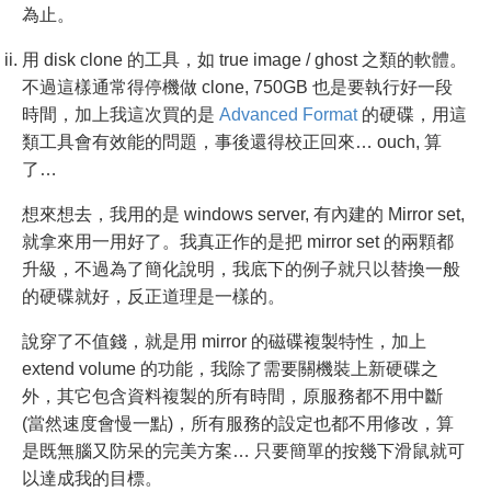
為止。
用 disk clone 的工具，如 true image / ghost 之類的軟體。
不過這樣通常得停機做 clone, 750GB 也是要執行好一段
時間，加上我這次買的是
Advanced Format
的硬碟，用這
類工具會有效能的問題，事後還得校正回來… ouch, 算
了…
想來想去，我用的是 windows server, 有內建的 Mirror set,
就拿來用一用好了。我真正作的是把 mirror set 的兩顆都
升級，不過為了簡化說明，我底下的例子就只以替換一般
的硬碟就好，反正道理是一樣的。
說穿了不值錢，就是用 mirror 的磁碟複製特性，加上
extend volume 的功能，我除了需要關機裝上新硬碟之
外，其它包含資料複製的所有時間，原服務都不用中斷
(當然速度會慢一點)，所有服務的設定也都不用修改，算
是既無腦又防呆的完美方案… 只要簡單的按幾下滑鼠就可
以達成我的目標。