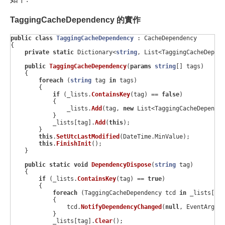
TaggingCacheDependency 的實作
public
class
TaggingCacheDependency
:
CacheDependency
{
private
static
Dictionary
<
string
,
List
<
TaggingCacheDepend
public
TaggingCacheDependency
(
params
string
[]
tags
)
{
foreach
(
string
tag
in
tags
)
{
if
(
_lists
.
ContainsKey
(
tag
)
==
false
)
{
_lists
.
Add
(
tag
,
new
List
<
TaggingCacheDependen
}
_lists
[
tag
].
Add
(
this
);
}
this
.
SetUtcLastModified
(
DateTime
.
MinValue
);
this
.
FinishInit
();
}
public
static
void
DependencyDispose
(
string
tag
)
{
if
(
_lists
.
ContainsKey
(
tag
)
==
true
)
{
foreach
(
TaggingCacheDependency
tcd
in
_lists
[
tag
{
tcd
.
NotifyDependencyChanged
(
null
,
EventArgs
.
E
}
_lists
[
tag
].
Clear
();