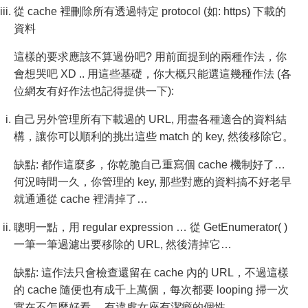
從 cache 裡刪除所有透過特定 protocol (如: https) 下載的
資料
這樣的要求應該不算過份吧? 用前面提到的兩種作法，你
會想哭吧 XD .. 用這些基礎，你大概只能選這幾種作法 (各
位網友有好作法也記得提供一下):
自己另外管理所有下載過的 URL, 用盡各種適合的資料結
構，讓你可以順利的挑出這些 match 的 key, 然後移除它。
缺點: 都作這麼多，你乾脆自己重寫個 cache 機制好了…
何況時間一久，你管理的 key, 那些對應的資料搞不好老早
就通通從 cache 裡清掉了…
聰明一點，用 regular expression … 從 GetEnumerator( )
一筆一筆過濾出要移除的 URL, 然後清掉它…
缺點: 這作法只會檢查還留在 cache 內的 URL，不過這樣
的 cache 隨便也有成千上萬個，每次都要 looping 掃一次
實在不怎麼好看… 有違處女座有潔癖的個性…