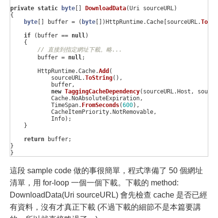
private
static
byte
[]
DownloadData
(
Uri
sourceURL
)
{
byte
[]
buffer
=
(
byte
[])
HttpRuntime
.
Cache
[
sourceURL
.
ToStr
if
(
buffer
==
null
)
{
// 直接到指定網址下載。略...
buffer
=
null
;
HttpRuntime
.
Cache
.
Add
(
sourceURL
.
ToString
(),
buffer
,
new
TaggingCacheDependency
(
sourceURL
.
Host
,
source
Cache
.
NoAbsoluteExpiration
,
TimeSpan
.
FromSeconds
(
600
),
CacheItemPriority
.
NotRemovable
,
Info
);
}
return
buffer
;
}
}
這段 sample code 做的事很簡單，程式準備了 50 個網址
清單，用 for-loop 一個一個下載。下載的 method:
DownloadData(Uri sourceURL) 會先檢查 cache 是否已經
有資料，沒有才真正下載 (不過下載的細節不是本篇要講