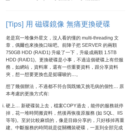
[Tips] 用 磁碟鏡像 無痛更換硬碟
老是寫一堆像外星文，沒人看的懂的 multi-threading 文
章，偶爾也來換換口味吧。前陣子把 SERVER 的兩顆
750GB HDD (RAID1) 升級了一下，升級成兩顆 1.5TB
HDD (RAID1)。更換硬碟是小事，不過這個硬碟上有些服
務，如網站，資料庫，還有一些重要資料，跟分享資料
夾，想一想要更換也是挺囉唆的…。
想了幾個辦法，不過都不符合我既懶又挑毛病的個性… 原
本考慮的更換方式有:
硬上… 新硬碟裝上去，檔案COPY過去，能停的服務就停
掉，花一堆時間搬資料，然後再恢復原服務 (如 SQL、IIS
等等)。至於比較麻煩的，像是目錄分享的，只好移掉再重
建。中斷服務的時間就是從關機裝硬碟，一直到全部完成