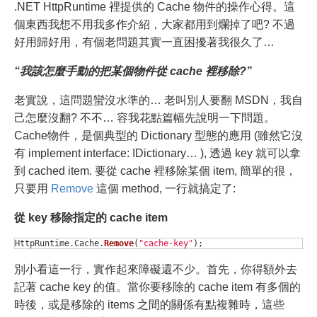
.NET HttpRuntime 裡提供的 Cache 物件的操作心得。這
個東西我想不用我多作介紹，大家都用到爛掉了吧? 不過
好用歸好用，有個老問題其實一直困擾著我很久了…
“我該怎麼手動的把某個物件從 cache 裡移除?”
老實說，這問題蠻沒水準的… 老叫別人要翻 MSDN，我自
己怎麼沒翻? 不不… 容我花點篇幅先說明一下問題。
Cache物件，是個典型的 Dictionary 型態的應用 (雖然它沒
有 implement interface: IDictionary… ), 透過 key 就可以拿
到 cached item. 要從 cache 裡移除某個 item, 簡單的很，
只要用
Remove
這個 method, 一行就搞定了:
從 key 移除指定的 cache item
HttpRuntime
.
Cache
.
Remove
(
"cache-key"
);
別小看這一行，實作起來障礙還不少。首先，你得額外去
記著 cache key 的值。當你要移除的 cache item 有多個的
時後，或是移除的 items 之間的關係有點複雜時，這些