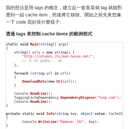
我的想法是用 tags 的概念，建立起一套靠某個 tag 就能對
應到一組 cache item，然後將它移除。開始之前先來想像
一下 code 寫好長什麼樣子:
透過 tags 來控制 cache items 的範例程式
static
void
Main
(
string
[]
args
)
{
string
[]
urls
=
new
string
[]
{
"http://columns.chicken-house.net/"
,
// 共 50 組網址... 略
};
foreach
(
string
url
in
urls
)
{
DownloadData
(
new
Uri
(
url
));
}
Console
.
ReadLine
();
TaggingCacheDependency
.
DependencyDispose
(
"funp.com"
);
Console
.
ReadLine
();
}
private
static
void
Info
(
string
key
,
object
value
,
CacheItemR
{
Console
.
WriteLine
(
"Remove: {0}"
,
key
);
}