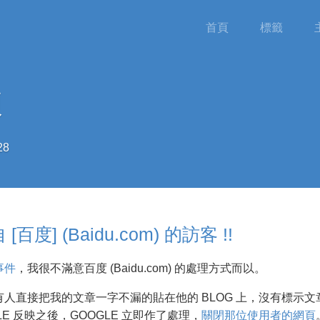
首頁
標籤
練
28
] (Baidu.com) 的訪客 !!
事件
，我很不滿意百度 (Baidu.com) 的處理方式而以。
M 有人直接把我的文章一字不漏的貼在他的 BLOG 上，沒有標示文
E 反映之後，GOOGLE 立即作了處理，
關閉那位使用者的網頁