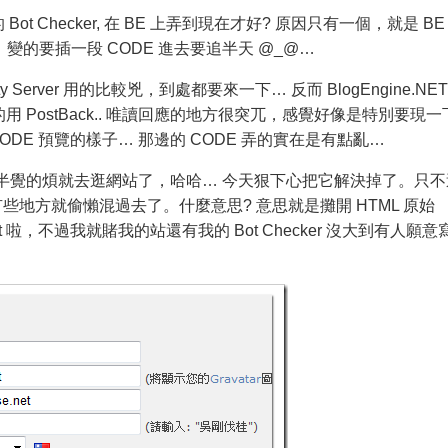
t Checker, 在 BE 上弄到現在才好? 原因只有一個，就是 BE
，變的要插一段 CODE 進去要追半天 @_@…
y Server 用的比較兇，到處都要來一下… 反而 BlogEngine.NET
PostBack.. 唯讀回應的地方很突兀，感覺好像是特別要現一
BBCODE 預覽的樣子… 那邊的 CODE 弄的實在是有點亂…
半覺的煩就去逛網站了，哈哈… 今天狠下心把它解決掉了。只不
有些地方就偷懶混過去了。什麼意思? 意思就是攤開 HTML 原始
 Bot 啦，不過我就賭我的站還有我的 Bot Checker 沒大到有人願意