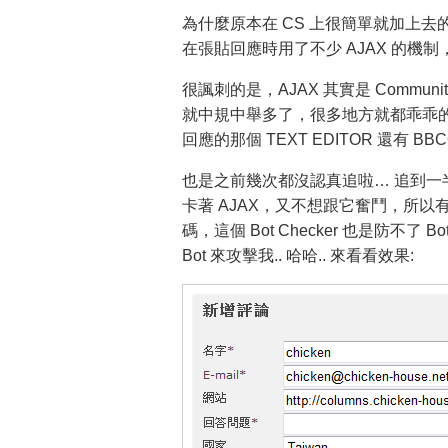
為什麼原本在 CS 上很簡單就加上去的 Bo
在張貼回應時用了不少 AJAX 的機制
很諷刺的是，AJAX 其實是 Communit
就中規中舉多了，很多地方就都乖乖的用 
回應的那個 TEXT EDITOR 還有 
也是之前幾次都沒認真追啦… 追到一
卡著 AJAX，又不想跟它奮鬥，所以
碼，這個 Bot Checker 也是防不了
Bot 來攻擊我.. 哈哈.. 來看看效果: