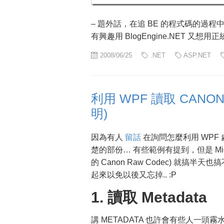
– 題外話，在追 BE 的程式碼的過程中
有興趣用 BlogEngine.NET 又想
2008/06/25
.NET
ASP.NET
利用 WPF 讀取 CANON 
明)
因為有人
留話
在詢問怎麼利用 WPF 
楚的部份… 有些範例有提到，但是 Micros
的 Canon Raw Codec) 就搞
起來以免以後又忘掉.. :P
1. 讀取 Metadata
講 METADATA 也許會有些人一頭霧