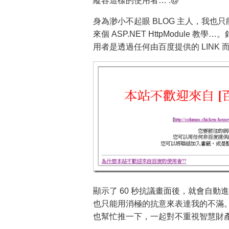
縱容這樣的使用者… :@
身為渺小不起眼 BLOG 主人，我
來個 ASP.NET HttpModule 
用者是透過任何由百度提供的 LINK
顯示了 60 秒抗議畫面後，就會自
也只能用消極的抗意來表達我的不滿。
也幫忙推一下，一起對不重視智慧財產權