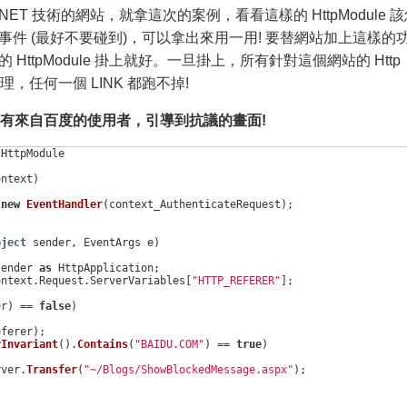
T 技術的網站，就拿這次的案例，看看這樣的 HttpModule 該
事件 (最好不要碰到)，可以拿出來用一用! 要替網站加上這樣的
寫的 HttpModule 掛上就好。一旦掛上，所有針對這個網站的 Http
e 處理，任何一個 LINK 都跑不掉!
例: 把所有來自百度的使用者，引導到抗議的畫面!
IHttpModule
ontext
)
new
EventHandler
(
context_AuthenticateRequest
);
bject
sender
,
EventArgs
e
)
sender
as
HttpApplication
;
ontext
.
Request
.
ServerVariables
[
"HTTP_REFERER"
];
er
)
==
false
)
eferer
);
rInvariant
().
Contains
(
"BAIDU.COM"
)
==
true
)
rver
.
Transfer
(
"~/Blogs/ShowBlockedMessage.aspx"
);