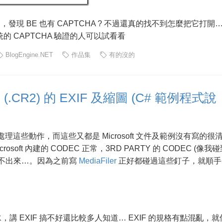
，發現 BE 也有 CAPTCHA ? 不過還真的找不到怎麼把它打開
用正統的 CAPTCHA 驗證的人可以試看看
BlogEngine.NET
作品集
有的沒的
(.CR2) 的 EXIF 及縮圖 (C# 範例程式說
處理這些動作，而這些又都是 Microsoft 文件及範例沒有寫的很
oft 內建的 CODEC 正常，3RD PARTY 的 CODEC (像我
半天也搞不出來…。因為之前寫
MediaFiler
正好都碰過這些釘子，就順手
水，講 EXIF 搞不好還比較多人知道… EXIF 的規格有點混亂，就