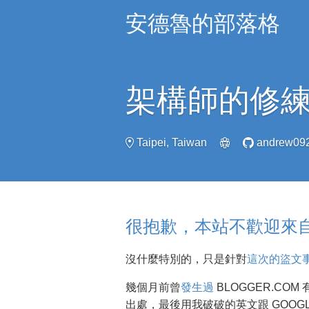
安德魯的部落格
架構師的修
Taipei, Taiwan
andrew09
很抱歉，本站不歡迎來自 [百度
沒什麼特別的，只是針對
這次的盜文
幾個月前曾
發生過
BLOGGER.CO
出處，最後用我破破的英文跟 GOOGL