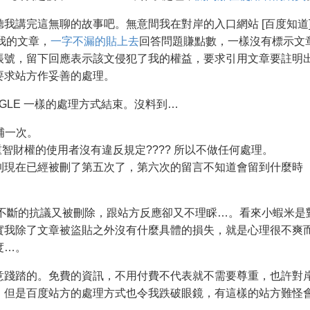
我講完這無聊的故事吧。無意間我在對岸的入口網站 [百度知道
我的文章，
一字不漏的貼上去
回答問題賺點數，一樣沒有標示文
帳號，留下回應表示該文侵犯了我的權益，要求引用文章要註明
要求站方作妥善的處理。
GLE 一樣的處理方式結束。沒料到…
補一次。
智財權的使用者沒有違反規定???? 所以不做任何處理。
到現在已經被刪了第五次了，第六次的留言不知道會留到什麼時
是不斷的抗議又被刪除，跟站方反應卻又不理睬…。看來小蝦米是
實我除了文章被盜貼之外沒有什麼具體的損失，就是心理很不爽
度…。
意踐踏的。免費的資訊，不用付費不代表就不需要尊重，也許對
，但是百度站方的處理方式也令我跌破眼鏡，有這樣的站方難怪