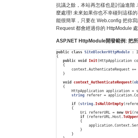
抗議之餘，本站再怎樣也是討論進階 .NE
麼處理! 未來如果你也不幸碰到這樣的
能很簡單，只要在 Web.config 把你
Request 都會經過你的 HttpModul
ASP.NET HttpModule開發範
public
class
SiteBlockerHttpModule
:
{
public
void
Init
(
HttpApplication
c
{
context
.
AuthenticateRequest
+=
}
void
context_AuthenticateRequest
(
o
{
HttpApplication
application
=
string
referer
=
application
.
C
if
(
string
.
IsNullOrEmpty
(
refer
{
Uri
refererURL
=
new
Uri
(
r
if
(
refererURL
.
Host
.
ToUppe
{
application
.
Context
.
Se
}
}