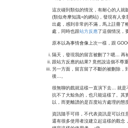
這次碰到類似的情況，有耐心的人就聽
(類似奇摩知識+的網站)，發現有人拿
出處，感到非常的不滿，馬上註冊了
處，同時也跟
站方反應
了這個情況，
原本以為事情會像上次一樣，跟 GOO
隔天，發現我的留言被刪了? 嗯… 再
跟站方反應的結果? 竟然說這個不尊重
另一方面，留言留了不斷的被刪除，
後…。
很無聊的戲就這樣一直演下去… 就
抗不了大鯨魚的，也只能這樣了。其
以，而更離譜的是百度站方處理的態
資訊隨手可得，不代表資訊是可以任
還有很多使用者沒建立起這樣的觀念