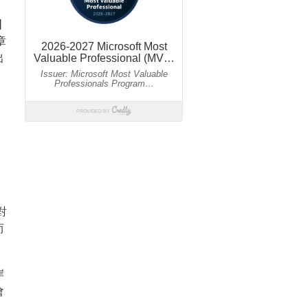
]
章
出
對
而
岸
會