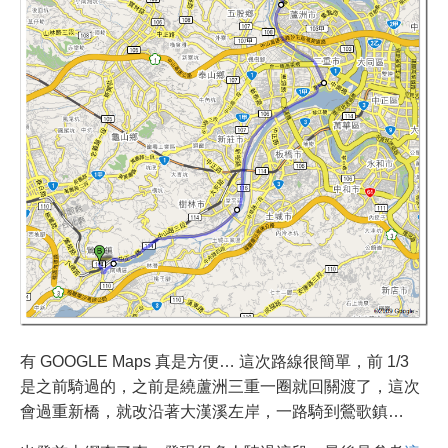
有 GOOGLE Maps 真是方便… 這次路線很簡單，前 1/3
是之前騎過的，之前是繞蘆洲三重一圈就回關渡了，這次
會過重新橋，就改沿著大漢溪左岸，一路騎到鶯歌鎮…