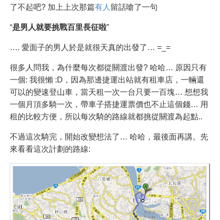
了不起吧? 加上上次那篇
有人
留話嗆了一句
“
是男人就要挑戰百里長征啦
”
…. 愛面子的男人於是就很天真的出發了… =_=
很多人問我，為什麼每次都從關渡出發? 哈哈… 原因只有
一個: 我很懶 :D，因為那邊捷運出站就有租車店，一輛還
可以的變速登山車，當天租一次一台只要一百塊… 想想我
一個月頂多騎一次，帶車子搭捷運票價也不止這個錢… 用
租的比較方便，所以每次騎的路線就都挑從關渡為起點..
不過這次騎完，開始改變想法了… 哈哈，最後面再講。先
來看看這次計劃的路線: