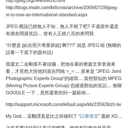
http://jpeg.org/newsrel26.html
http://blogs.msdn.com/billcrow/archive/2009/07/29/jpeg-
xr-is-now-an-international-standard.aspx
JPEG 應該已經無人不知，無人不曉了吧? 不過當年還是
有朋友鬧過笑話… 曾有人正經八百的來問我
“什麼是 [結合照片專業群組] 啊???” 就是 JPEG 啦 (無聊的
話看一下底下的題外話)
我還丈二金剛摸不著頭腦，把他在看的整篇文章拿過來
看，才晃然大悟他到底在問啥 =_= … 原來是 “JPEG: Joint
Photographic Experts Group”的縮寫… 當然類似的 MPEG
(Moving Picture Experts Group) 也碰過類似的笑話… 無聊
GOOGLE 一下，竟然還查的到一篇範例…
http://support.microsoft.com/default.aspx/kb/235928/zh-tw
My God… 這翻譯真是比之前碰到了 “
註冊傑克
” 還絕 XD…
之前其實沒特別注意這些標準，曾經有印像的就是用