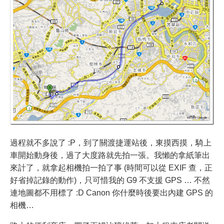
過程就不多說了 :P，到了關渡捷運站後，東摸西摸，騎上
車開始動身後，過了大度路就先拍一張。我懶的拿紙筆出
來計了，就拿起相機拍一拍了事 (時間可以從 EXIF 查，正
好省掉記錄的動作)，只可惜我的 G9 不支援 GPS … 不然
連地圖都不用標了 :D Canon 你什麼時後要出內建 GPS 的
相機…