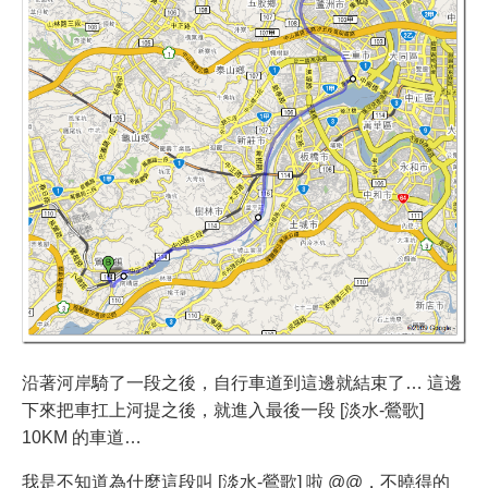
沿著河岸騎了一段之後，自行車道到這邊就結束了… 這邊
下來把車扛上河提之後，就進入最後一段 [淡水-鶯歌]
10KM 的車道…
我是不知道為什麼這段叫 [淡水-鶯歌] 啦 @@，不曉得的