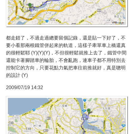
都走錯了，不過走過總要留個記錄，還是貼一下好了，不
要小看那兩根鐵管併起來的軌道，這樣子牽單車上橋還真
的很輕鬆耶 (Y)(Y)(Y)，不但很輕鬆就推上去了，鐵管中間
還能卡著腳踏車的輪胎，不會亂跑，連車子都不用特別去
控制它的方向，只要花點力氣把車往前推就好，真是聰明
的設計 (Y)
2009/07/19 14:32