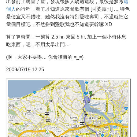
出發前上網查了查，發現很多人騎過這段，最後是參考
這
個人
的行程，看了才知道原來鶯歌有個 [阿婆壽司] … 特色
是便宜又不錯吃。雖然我沒有特別愛吃壽司，不過就把它
當個目標吧，不然拼到鶯歌我也不知道要幹嘛 XD
算了算時間，一趟算 2.5 hr, 來回 5 hr, 加上一個小時休息
吃東西，嗯，不用太早出門…
(啊，大家不要學… 你會後悔的 =_=)
2009/07/19 12:25