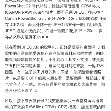
PowerShot G2 時代開始，我就試著盡量用 .CRW 格式
(CANON RAW) 來保存相片，而不是用 JPEG。後來換了
Canon PowerShot G9，正好 WPF 出來，我就開始改用保
存 .CR2 檔，而另外轉一份 JPEG 檔來作一般用途 (畢竟
JPEG 還是方便的多)。不過一張照片花掉 15 ~ 20mb, 保
存起來壓力還真不小 =_=
現在看到 JPEG XR 的標準化，正好是我要的東西啊 :D 我
需要的正是個能妥善保存這些影像資料細節的方式，同時
能讓我輕鬆愉快的使用，不用耽心工具支不支援，或是其
它五四三等問題困擾…。這些問題對阿宅來說，一點都不
困難，有一缸子的工具辦的到，不過… 如果隨變看個照
片，或是要 COPY 給家人朋友看，還要動用一堆雞絲，那
也太辛苦了一點… 能有個通用的標準格式及大廠背書，那
是再好也不過了 :D
所以，接下來要做什麼? 我突然慶興我一直都有留著這幾
年拍下來的 RAW file (.CRW / .CR2) 檔案… 該是替我的歸