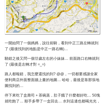
一開始問了一個媽媽，說往前騎，看到中正三路左轉就到
了 (最後找到的地點是中正一路右轉)…
騎錯之後又問一個廿歲左右的小妹妹… 前面路口右轉就到
了 (最後是左轉才對 =_=)
路人都報錯，我怎麼還找的到? @@，一切都要感謝全家
便利商店外面整面牆上畫的地圖… 哈哈，最後是靠那張地
圖找到的…
停下來吃了盒壽司 + 茶碗蒸，肚子餓了什麼都好吃… 50塊
就吃飽了… 順手多帶了一盒回去… 水到這邊也都喝光光，