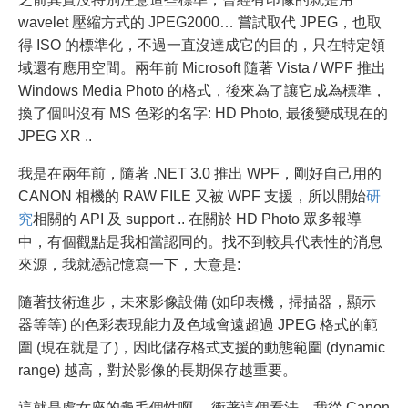
wavelet 壓縮方式的 JPEG2000… 嘗試取代 JPEG，也取
得 ISO 的標準化，不過一直沒達成它的目的，只在特定領
域還有應用空間。兩年前 Microsoft 隨著 Vista / WPF 推出
Windows Media Photo 的格式，後來為了讓它成為標準，
換了個叫沒有 MS 色彩的名字: HD Photo, 最後變成現在的
JPEG XR ..
我是在兩年前，隨著 .NET 3.0 推出 WPF，剛好自己用的
CANON 相機的 RAW FILE 又被 WPF 支援，所以開始
研
究
相關的 API 及 support .. 在關於 HD Photo 眾多報導
中，有個觀點是我相當認同的。找不到較具代表性的消息
來源，我就憑記憶寫一下，大意是:
隨著技術進步，未來影像設備 (如印表機，掃描器，顯示
器等等) 的色彩表現能力及色域會遠超過 JPEG 格式的範
圍 (現在就是了)，因此儲存格式支援的動態範圍 (dynamic
range) 越高，對於影像的長期保存越重要。
這就是處女座的龜毛個性啊… 衝著這個看法，我從 Canon