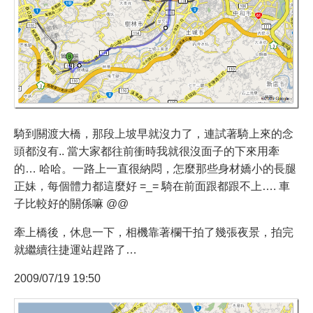
騎到關渡大橋，那段上坡早就沒力了，連試著騎上來的念
頭都沒有.. 當大家都往前衝時我就很沒面子的下來用牽
的… 哈哈。一路上一直很納悶，怎麼那些身材嬌小的長腿
正妹，每個體力都這麼好 =_= 騎在前面跟都跟不上…. 車
子比較好的關係嘛 @@
牽上橋後，休息一下，相機靠著欄干拍了幾張夜景，拍完
就繼續往捷運站趕路了…
2009/07/19 19:50