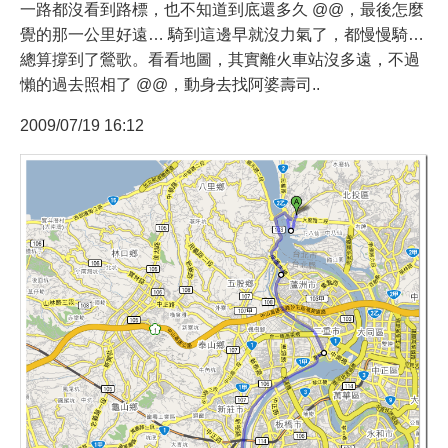
一路都沒看到路標，也不知道到底還多久 @@，最後怎麼
覺的那一公里好遠… 騎到這邊早就沒力氣了，都慢慢騎…
總算撐到了鶯歌。看看地圖，其實離火車站沒多遠，不過
懶的過去照相了 @@，動身去找阿婆壽司..
2009/07/19 16:12