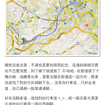
雖然沒進去逛，不過也是要拍張照紀念。這邊的路標示實
在不怎麼清楚，到了橋下就迷路了 :D 哈哈.. 在那邊摸了十
幾分鐘，地圖拿出來，還看太陽在那邊認一認方向，硬著
頭皮找了對的方向就騎下去… 沒有自行車道，只好走省
道，自己識相一點靠邊邊騎…
好在沒騎多遠，就找到自行車道 =_=，就一路沿著大漢溪
左岸的自行車道一路往西南騎…