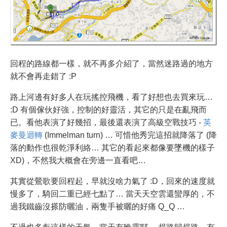
回程的路線都一樣，就不再多介紹了，當然迷路過的地方
就不會再走錯了 :P
路上河邊有好多人在玩搖控飛機，看了好想也去買來玩…
:D 有個傢伙好強，控制的好靈活，其它的只是在亂飛而
已。看他表演了好幾招，最後還表演了高級空戰技巧 -
英
麥曼迴轉
(Immelman turn) … 可惜他秀完這招就降落了 (降
落的動作也很乾淨利絡… 其它的看起來都像要墜機的樣子
XD)，不然我大概會在旁邊一直看吧…
其實從鶯歌要回程起，早就沒啥力氣了 :D，回來的速度就
慢多了，騎回二重已經七點了… 當天天空雲還蠻厚的，不
過我鐵齒沒搽防曬油，兩隻手被曬的好痛 Q_Q …