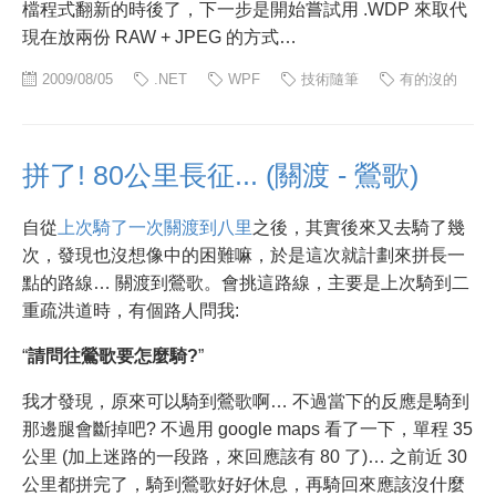
檔程式翻新的時後了，下一步是開始嘗試用 .WDP 來取代
現在放兩份 RAW + JPEG 的方式…
2009/08/05
.NET
WPF
技術隨筆
有的沒的
拼了! 80公里長征... (關渡 - 鶯歌)
自從
上次騎了一次關渡到八里
之後，其實後來又去騎了幾
次，發現也沒想像中的困難嘛，於是這次就計劃來拼長一
點的路線… 關渡到鶯歌。會挑這路線，主要是上次騎到二
重疏洪道時，有個路人問我:
“
請問往鶯歌要怎麼騎?
”
我才發現，原來可以騎到鶯歌啊… 不過當下的反應是騎到
那邊腿會斷掉吧? 不過用 google maps 看了一下，單程 35
公里 (加上迷路的一段路，來回應該有 80 了)… 之前近 30
公里都拼完了，騎到鶯歌好好休息，再騎回來應該沒什麼