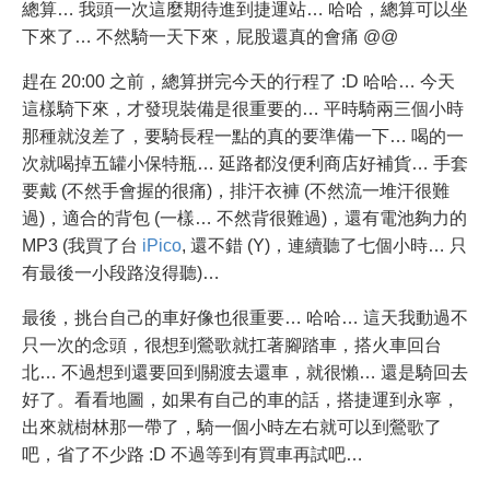
總算… 我頭一次這麼期待進到捷運站… 哈哈，總算可以坐
下來了… 不然騎一天下來，屁股還真的會痛 @@
趕在 20:00 之前，總算拼完今天的行程了 :D 哈哈… 今天
這樣騎下來，才發現裝備是很重要的… 平時騎兩三個小時
那種就沒差了，要騎長程一點的真的要準備一下… 喝的一
次就喝掉五罐小保特瓶… 延路都沒便利商店好補貨… 手套
要戴 (不然手會握的很痛)，排汗衣褲 (不然流一堆汗很難
過)，適合的背包 (一樣… 不然背很難過)，還有電池夠力的
MP3 (我買了台
iPico
, 還不錯 (Y)，連續聽了七個小時… 只
有最後一小段路沒得聽)…
最後，挑台自己的車好像也很重要… 哈哈… 這天我動過不
只一次的念頭，很想到鶯歌就扛著腳踏車，搭火車回台
北… 不過想到還要回到關渡去還車，就很懶… 還是騎回去
好了。看看地圖，如果有自己的車的話，搭捷運到永寧，
出來就樹林那一帶了，騎一個小時左右就可以到鶯歌了
吧，省了不少路 :D 不過等到有買車再試吧…