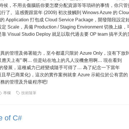
rs 的時候，不用去傷腦筋你要怎麼分配資源等等瑣碎的事情，你只管
了。這感覺跟當年 (2009) 初次接觸到 Winows Azure 的 Clou
plication 打包成 Cloud Service Package，開發階段設定
，具備 Production / Staging Environment 切換上線，
ual Studio Deploy 就足以取代過去要 OP team 搞半天的
e 的種種優異的管理及佈署能力，至今都還只限於 Azure Only，沒有下放
 “此物只應天上有” 啊… 但是站在地上的凡人沒機會用啊… 現在看到
ment Tools 的發展，這種威力已經變成隨手可得了… 為了紀念一下當年
的成就 (而且早已商業化)，這次的實作案例就拿 Azure 示範位於公有雲的
何做到服務的管理及升級程序吧!
專欄
技術隨筆
e of C#