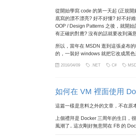
從開始學寫 code 的第一天起 (正規開始學
底寫的漂不漂亮? 好不好懂? 好不好維
OOP / Design Patterns 
有正確的對應? 沒有的話就要改到滿
所以，當年在 MSDN 逛到這張桌布
的，一裝好 windows 就把它改成
2016/04/09
.NET
C#
MS
如何在 VM 裡面使用 Docke
這篇一樣是意料之外的文章，不在原本
上個禮拜是 Docker 三周年的生
風潮了.. 這次剛好無意間在 FB 的 Do