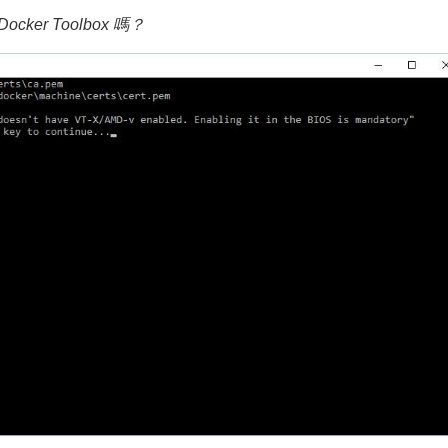
ker Toolbox 嗎？