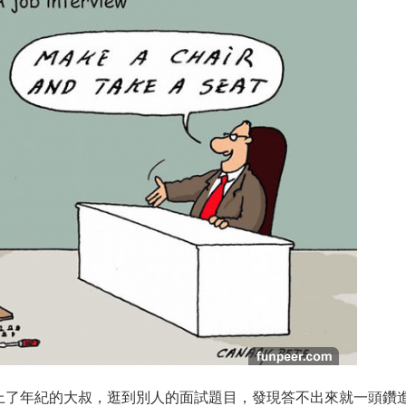
上了年紀的大叔，逛到別人的面試題目，發現答不出來就一頭鑽