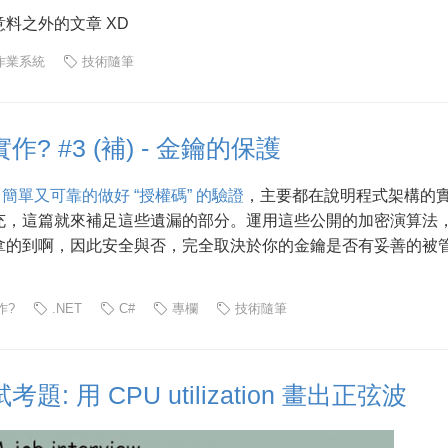
料之外的文章 XD
作業系統
技術隨筆
? #3 (補) - 金鑰的保護
 簡單又可靠的做好 “授權碼” 的驗證
，主要都在說明程式架構的
充，這篇就來補足這些遺漏的部分。運用這些公開的加密演算法
拿的到啊，因此安全與否，完全取決於你的金鑰是否有妥善的被
作?
.NET
C#
專欄
技術隨筆
面試考題: 用 CPU utilization 畫出正弦波