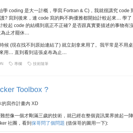
 coding 是大一計概，學寫 Fortran & C)，我就很講究 code 
護? 寫到後來，連 code 寫的夠不夠優雅都開始計較起來… 學了
之後，就開始計較起 code 的結構到底正不正確? 是否跟真實要描述的事物有
意為止才罷休…
的時候 (現在找不到原始連結了) 就立刻拿來用了。我平常是不用
黑色來用… 直到看到這張桌布為止…
DN
專欄
技術隨筆
r Toolbox ?
的寫作計畫內 XD
日，很難想像一個才剛滿三歲的技術，就已經在整個資訊業界掀起一
cker 社團，看到
保哥問了個問題
(借保哥的圖用一下):