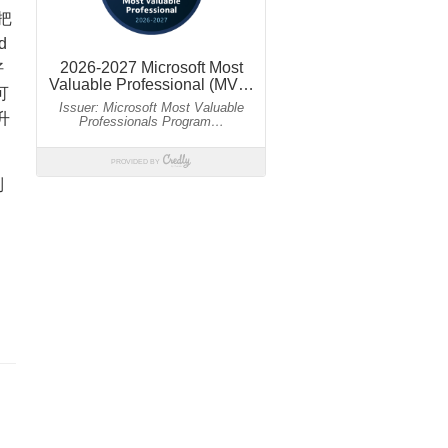
把
d
好
可
升
到