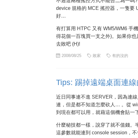
不過這兩種搖控方式不能合二為一嗎?
device 規格的 MCE 搖控器，一隻
好…
有打算用 HTPC 又有 WM5/WM
得花個一百塊買一支之外)。如果你也是 
去敗吧 (H)!
2008/08/25
敗家
有的沒的
Tips: 踢掉遠端桌面連
近日同事連不進 SERVER，因為
連，但是都不知道怎麼砍人… 。從 win
到現在都可以用，就藉這個機會貼一
什麼秘技都一樣，說穿了就不值錢。半
這參數就能連到 console sess