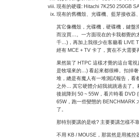
現有的硬碟: Hitachi 7K250 250GB S
現有的舊機殼、光碟機、藍芽接收器、
其它像機殼，光碟機，硬碟機，鍵盤滑鼠
而沒買…。一方面現在的卡我都覺的太貴了 (
千…)，再加上我很少在客廳看 LIVE
經有 MCE + TV 卡了，實在不大需
果然裝了 HTPC 這樣才覺的這台電視真
是牧場來的…) 看起來都很棒。扣掉
堆，總是有魔人有一堆測試報告，看
之外… 其它硬體介紹我就跳過去了。耗電
後就降到 50 ~ 55W，看片時看 DVD (MP
65W，跑一些變態的 BENCHMARK 
了。
那特別要講的是啥? 主要要講怎樣不靠鍵
不用 KB / MOUSE，那當然是用搖