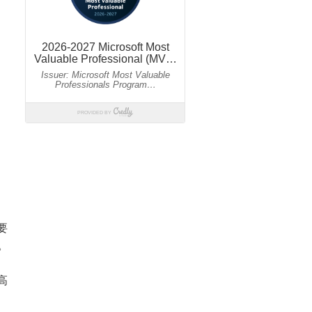
要
。
，
高