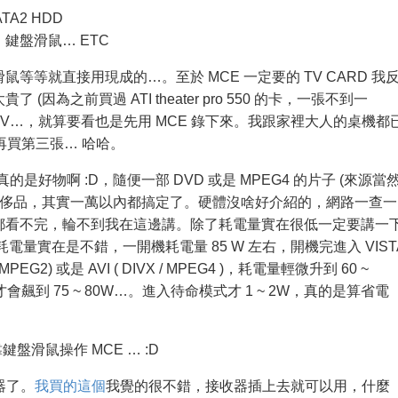
ATA2 HDD
鍵盤滑鼠… ETC
等等就直接用現成的…。至於 MCE 一定要的 TV CARD 我
因為之前買過 ATI theater pro 550 的卡，一張不到一
 TV…，就算要看也是先用 MCE 錄下來。我跟家裡大人的桌機都
要再買第三張… 哈哈。
的是好物啊 :D，隨便一部 DVD 或是 MPEG4 的片子 (來源當
奢侈品，其實一萬以內都搞定了。硬體沒啥好介紹的，網路一查一
都看不完，輪不到我在這邊講。除了耗電量實在很低一定要講一
量實在是不錯，一開機耗電量 85 W 左右，開機完進入 VIST
EG2) 或是 AVI ( DIVX / MPEG4 )，耗電量輕微升到 60 ~
才會飆到 75 ~ 80W…。進入待命模式才 1 ~ 2W，真的是算省電
盤滑鼠操作 MCE … :D
控器了。
我買的這個
我覺的很不錯，接收器插上去就可以用，什麼