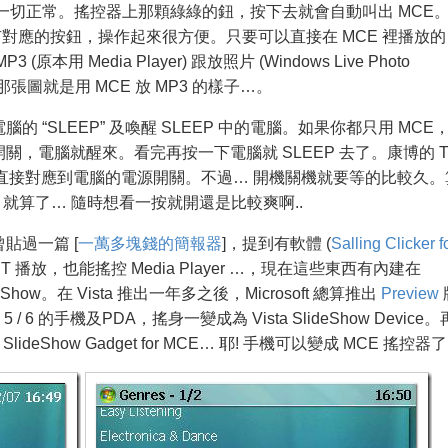
64 也一切正常。搖控器上那顆綠綠的鈕，按下去就會自動叫出 MCE
有對應的按鈕，操作起來很方便。只要可以直接在 MCE 裡播放的
 Media Player) 跟放照片 (Windows Live Photo
 上面那張圖就是用 MCE 放 MP3 的樣子…。
“SLEEP” 及喚醒 SLEEP 中的電腦。如果你都只用 MCE
，電腦就醒來。看完再按一下電腦就 SLEEP 去了。康博的 T
以直接對應到電腦的電源開關。不過… 開機關機就要等的比較久。
電，就算了… 隨時想看一按就開還是比較爽啊..
貼過一篇 [
一萬多塊錢的簡報器
]，提到有軟體 (
Salling Clicker f
 播放，也能搖控 Media Player …，現在這些東西有內建在
Show。在 Vista 推出一年多之後，Microsoft 總算推出
Preview
5 / 6 的手機及PDA，搖身一變成為 Vista SlideShow Device。
 SlideShow Gadget for MCE… 耶! 手機可以變成 MCE 搖控器了