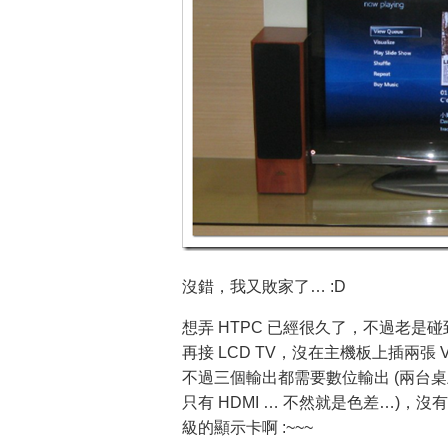
沒錯，我又敗家了… :D
想弄 HTPC 已經很久了，不過老
再接 LCD TV，沒在主機板上插兩張 V
不過三個輸出都需要數位輸出 (兩台桌上的 
只有 HDMI … 不然就是色差…)，沒
級的顯示卡啊 :~~~