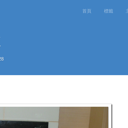
首頁
標籤
練
28