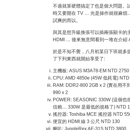
不過就算硬體搞定了也是個大問題。試過
時又要開在 TV … 光是操作就很麻
試爽的而以。
與其是想升級換張可以插兩張顯卡的主機板
HDMI … 後來無意間看到一堆在介紹
於是不知不覺，八月初某日下班就多
了下列東西就開始享受了:
主機板: ASUS M3A78-EM NTD 2750
CPU: AMD 4850e (45W 低耗電) NTD
RAM: DDR2-800 2GB x 2 (
990 x 2
POWER: SEASONIC 330W 
信賴… 330W 是最低的規格了) NTD 1
搖控器: Toshiba MCE 搖控器 NTD 55
便宜的 HDMI 線 3 公尺 NTD 130
喇叭: JungleRex AF-31S NTD 3800