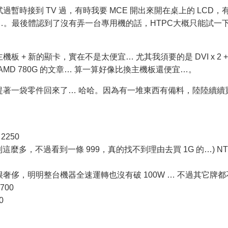
暫時接到 TV 過，有時我要 MCE 開出來開在桌上的 LCD，
煩…。最後體認到了沒有弄一台專用機的話，HTPC大概只能試一
 + 新的顯卡，實在不是太便宜… 尤其我須要的是 DVI x 2 +
 AMD 780G 的文章… 算一算好像比換主機板還便宜…。
提著一袋零件回來了… 哈哈。因為有一堆東西有備料，陸陸續續
 2250
實在用不到這麼多，不過看到一條 999，真的找不到理由去買 1G 的…) N
(這個也很奢侈，明明整台機器全速運轉也沒有破 100W … 不過其它牌都
700
0