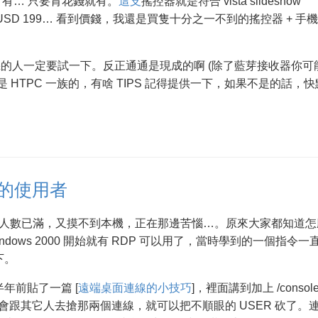
 有… 只要肯花錢就有。
這支
搖控器就是符合 vista slideshow
要 USD 199… 看到價錢，我還是買隻十分之一不到的搖控器 + 手
6 手機的人一定要試一下。反正通通是現成的啊 (除了藍芽接收器你可
HTPC 一族的，有啥 TIPS 記得提供一下，如果不是的話，快
線的使用者
連線人數已滿，又摸不到本機，正在那邊苦惱…。原來大家都知道怎
dows 2000 開始就有 RDP 可以用了，當時學到的一個指令一
下。
年前貼了一篇 [
遠端桌面連線的小技巧
]，裡面講到加上 /consol
ion，不會跟其它人去搶那兩個連線，就可以把不順眼的 USER 砍了。