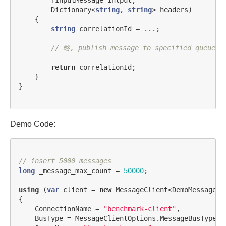
TInputMessage
intput
,
Dictionary
<
string
,
string
>
headers
)
{
string
correlationId
=
...;
// 略, publish message to specified queue a
return
correlationId
;
}
}
Demo Code:
// insert 5000 messages
long
_message_max_count
=
50000
;
using
(
var
client
=
new
MessageClient
<
DemoMessage
>(
{
ConnectionName
=
"benchmark-client"
,
BusType
=
MessageClientOptions
.
MessageBusTypeEn