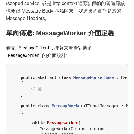
(scoped service, 或是 http context 這類), 傳輸的管道應該
也要跟 Message Body 區隔開來。我這邊的實作是透過
Message Headers。
單向傳遞: MessageWorker 介面定義
看完
, 接著來看看對應的
MessageClient
的介面設計:
MessageWorker
public
abstract
class
MessageWorkerBase
:
Backg
{
// 略
}
public
class
MessageWorker
<
TInputMessage
>
:
Mes
{
public
MessageWorker
(
MessageWorkerOptions
options
,