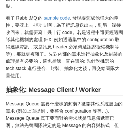
點。
看了 RabbitMQ 的
sample code
, 發現要駕馭他強大的彈
性，要花上一些功夫啊，為了把訊息送出去，到另一端接
收回來，就需要寫上幾十行 code。若是過程中還要經過團
隊其他機制的處理 (EX: 例如透過集中的 configuration 取
得連線資訊，或是訊息 header 必須傳遞認證授權機制等
等)，那就更複雜了。先對內部的需求進行抽象化及封裝的
處理是有必要的，這也是我一直在講的: 先針對挑選的
tech stack 進行整合、封裝、抽象化之後，再交給團隊大
量使用。
抽象化: Message Client / Worker
Message Queue 需要什麼樣的封裝? 撇開其他系統層面的
需求 (例如上面提到，要整合 configuration 等等…),
Message Queue 真正要面對的需求就是訊息傳遞而已
啊，無法先替團隊決定的是 Message 的內容與格式，但