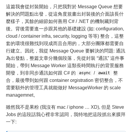
這篇我會從封裝開始，只把我對於 Message Queue 想要
解決的問題點出發，從這角度規畫出封裝後的介面該長什
麼樣子，其餘的細節如何善用 C# / .NET 的機制藏到背
後。背後需要進一步跟其他的基礎建設 (如: configuration,
cloud / container infra, security, logging 等等) 整合，這整
套的環境很難找到現成而且合用的，大部分團隊都需要自
行建立。因此，我從 Message Queue 要解決的問題: 通訊
為出發點，整篇文章分幾個段落，先從封裝 “通訊” 這件事
開始，帶到 Message Worker 這類長時間執行的背景服務
開發，到非同步通訊如何跟 C# 的
/
整
async
await
合，最後帶到如何跟 container orgistration 密切整合，不
需要額外的管理工具就能做好 MessageWorker 的 scale
managemnet。
雖然我不是果粉 (我沒有 mac / iphone … XD), 但是 Steve
Jobs 的這段話我心裡非常認同，我特地把這段抓出來膜拜
一下: