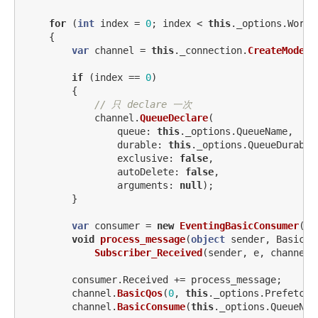
for
(
int
index
=
0
;
index
<
this
.
_options
.
Worke
{
var
channel
=
this
.
_connection
.
CreateModel
(
if
(
index
==
0
)
{
// 只 declare 一次
channel
.
QueueDeclare
(
queue
:
this
.
_options
.
QueueName
,
durable
:
this
.
_options
.
QueueDurable
exclusive
:
false
,
autoDelete
:
false
,
arguments
:
null
);
}
var
consumer
=
new
EventingBasicConsumer
(
ch
void
process_message
(
object
sender
,
BasicDe
Subscriber_Received
(
sender
,
e
,
channel
)
consumer
.
Received
+=
process_message
;
channel
.
BasicQos
(
0
,
this
.
_options
.
PrefetchC
channel
.
BasicConsume
(
this
.
_options
.
QueueNam