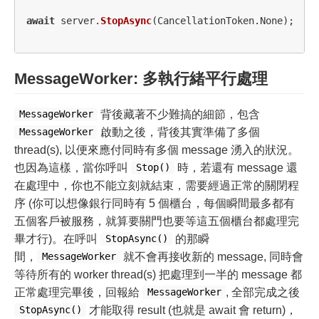
await
server
.
StopAsync
(
CancellationToken
.
None
);
MessageWorker: 多執行緒平行處理
背後藏著不少難搞的細節，包含
MessageWorker
啟動之後，背後其實準備了多個
MessageWorker
thread(s), 以便來應付同時有多個 message 湧入的狀況。
也因為這樣，當你呼叫
時，若還有 message 還
Stop()
在處理中，你也不能立刻就結束，需要經過正常的關閉程
序 (你可以想像銀行同時有 5 個櫃台，每個瞬間最多都有
五個客戶被服務，就算要關門也要等這五個櫃台都處理完
畢才行)。在呼叫
的那瞬
StopAsync()
間，
就不會再接收新的 message, 同時會
MessageWorker
等待所有的 worker thread(s) 把處理到一半的 message 都
正常處理完畢後，回報給
, 全部完成之後
MessageWorker
才能取得 result (也就是 await 會 return)，
StopAsync()