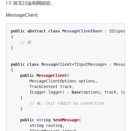
FB
留言討論相關細節。
MessageClient:
public
abstract
class
MessageClientBase
:
IDisposab
{
// 略
}
public
class
MessageClient
<
TInputMessage
>
:
Message
{
public
MessageClient
(
MessageClientOptions
options
,
TrackContext
track
,
ILogger
logger
)
:
base
(
options
,
track
,
logg
{
// 略, init rabbit mq connection
}
public
string
SendMessage
(
string
routing
,