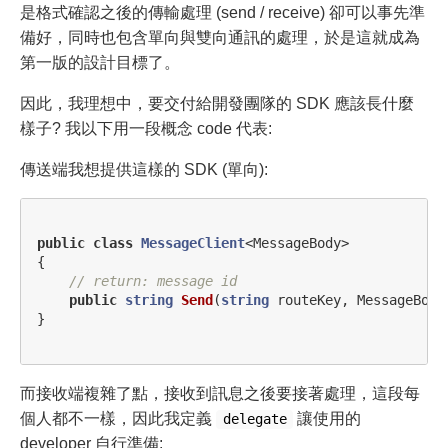
是格式確認之後的傳輸處理 (send / receive) 卻可以事先準
備好，同時也包含單向與雙向通訊的處理，於是這就成為
第一版的設計目標了。
因此，我理想中，要交付給開發團隊的 SDK 應該長什麼
樣子? 我以下用一段概念 code 代表:
傳送端我想提供這樣的 SDK (單向):
public
class
MessageClient
<
MessageBody
>
{
// return: message id
public
string
Send
(
string
routeKey
,
MessageBody
}
而接收端複雜了點，接收到訊息之後要接著處理，這段每
個人都不一樣，因此我定義
讓使用的
delegate
developer 自行準備: