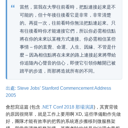
當然，當我在大學往前看時，把點連接起來是不
可能的，但十年後往後看它是非常，非常清楚
的。再提一次，往前看時你無法把點連起來。只
有往後看時你才能連接它們，所以你必需相信點
將在你的未來以某種方式連接。你必需相信某些
事情 – 你的直覺、命運、人生、因緣、不管是什
麼 – 因為相信點將在未來的路上連接起來將帶給
你追隨內心聲音的信心，即便它引領你離開已被
踏平的步道，而那將造就所有的不同。
出處: Steve Jobs’ Stanford Commencement Address
2005
會想寫這篇 (包含
.NET Conf 2018 那場演講
)，其實背後
的原因很簡單，就是工作上要用啊 XD, 這些準備動作先做
好，團隊才能有效率的把舊的系統逐步搬移到微服務架