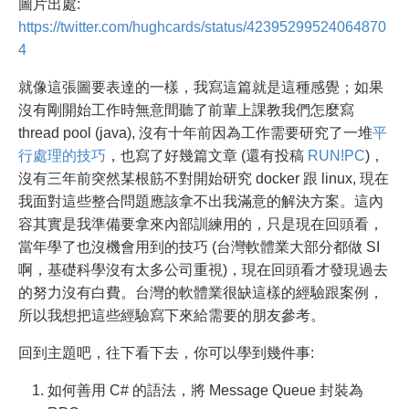
圖片出處:
https://twitter.com/hughcards/status/42395299524064870
4
就像這張圖要表達的一樣，我寫這篇就是這種感覺；如果
沒有剛開始工作時無意間聽了前輩上課教我們怎麼寫
thread pool (java), 沒有十年前因為工作需要研究了一堆
平
行處理的技巧
，也寫了好幾篇文章 (還有投稿
RUN!PC
)，
沒有三年前突然某根筋不對開始研究 docker 跟 linux, 現在
我面對這些整合問題應該拿不出我滿意的解決方案。這內
容其實是我準備要拿來內部訓練用的，只是現在回頭看，
當年學了也沒機會用到的技巧 (台灣軟體業大部分都做 SI
啊，基礎科學沒有太多公司重視)，現在回頭看才發現過去
的努力沒有白費。台灣的軟體業很缺這樣的經驗跟案例，
所以我想把這些經驗寫下來給需要的朋友參考。
回到主題吧，往下看下去，你可以學到幾件事:
如何善用 C# 的語法，將 Message Queue 封裝為