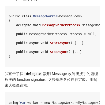
public
class
MessageWorker
<
MessageBody
>
{
delegate
void
MessageWorkerProcess
(
MessageBody
public
MessageWorkerProcess
Process
=
null
;
public
async
void
StartAsync
()
{...}
public
async
void
StopAsync
()
{...}
}
我宣告了個
說明 Message 收到後接手的處理
delegate
程序的 function signature, 之後就等各位自行定義。用起
來大概像這樣:
using
(
var
worker
=
new
MessageWorker
<
MyMessage
>()
{