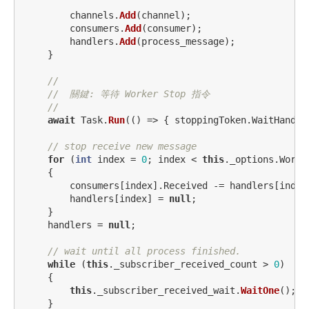
channels
.
Add
(
channel
);
consumers
.
Add
(
consumer
);
handlers
.
Add
(
process_message
);
}
//
//  關鍵: 等待 Worker Stop 指令
//
await
Task
.
Run
(()
=>
{
stoppingToken
.
WaitHandle
// stop receive new message
for
(
int
index
=
0
;
index
<
this
.
_options
.
Worke
{
consumers
[
index
].
Received
-=
handlers
[
index
handlers
[
index
]
=
null
;
}
handlers
=
null
;
// wait until all process finished.
while
(
this
.
_subscriber_received_count
>
0
)
{
this
.
_subscriber_received_wait
.
WaitOne
();
}