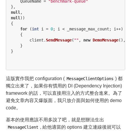
QueueName
=
"benchmark-queue"
},
null
,
null
))
{
for
(
int
i
=
0
;
i
<
_message_max_count
;
i
++)
{
client
.
SendMessage
(
""
,
new
DemoMessage
(),
n
}
}
這版實作我把 configuration (
) 都
MessageClientOptions
獨立出來了，如果你有慣用的 DI (Dependency Injection)
framework 的話，可以直接用注入的方式整合進來。為了
避免文章內容又爆版面，我只放介面與如何使用的 demo
code。
基本的使用應該不用多說了吧，就是想辦法生出
, 給他適當的 options 建立連線後就可以
MessageClient