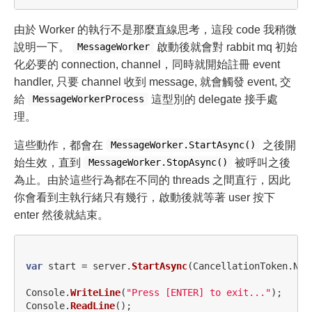
由於 Worker 的執行不是那麼直線思考，這段 code 我稍微
說明一下。
啟動後就會對 rabbit mq 初始
MessageWorker
化必要的 connection, channel，同時就開始註冊 event
handler, 只要 channel 收到 message, 就會觸發 event, 交
給
這型別的 delegate 接手處
MessageWorkerProcess
理。
這些動作，都會在
之後開
MessageWorker.StartAsync()
始生效，直到
被呼叫之後
MessageWorker.StopAsync()
為止。由於這些行為都在不同的 threads 之間直行，因此
你會看到主執行緒只有幾行，啟動後就等著 user 按下
enter 然後就結束。
var
start
=
server
.
StartAsync
(
CancellationToken
.
Non
Console
.
WriteLine
(
"Press [ENTER] to exit..."
);
Console
.
ReadLine
();