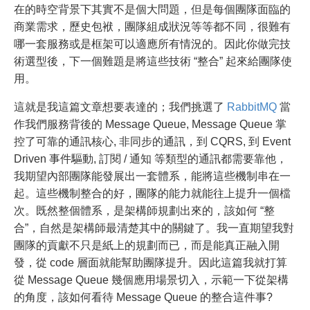
在的時空背景下其實不是個大問題，但是每個團隊面臨的
商業需求，歷史包袱，團隊組成狀況等等都不同，很難有
哪一套服務或是框架可以適應所有情況的。因此你做完技
術選型後，下一個難題是將這些技術 “整合” 起來給團隊使
用。
這就是我這篇文章想要表達的；我們挑選了
RabbitMQ
當
作我們服務背後的 Message Queue, Message Queue 掌
控了可靠的通訊核心, 非同步的通訊，到 CQRS, 到 Event
Driven 事件驅動, 訂閱 / 通知 等類型的通訊都需要靠他，
我期望內部團隊能發展出一套體系，能將這些機制串在一
起。這些機制整合的好，團隊的能力就能往上提升一個檔
次。既然整個體系，是架構師規劃出來的，該如何 “整
合”，自然是架構師最清楚其中的關鍵了。我一直期望我對
團隊的貢獻不只是紙上的規劃而已，而是能真正融入開
發，從 code 層面就能幫助團隊提升。因此這篇我就打算
從 Message Queue 幾個應用場景切入，示範一下從架構
的角度，該如何看待 Message Queue 的整合這件事?