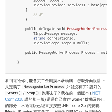
ILogger
logger
,
IServiceProvider
services
)
:
base
(
optio
{
// 略
}
public
delegate
void
MessageWorkerProcess
(
TInputMessage
message
,
string
correlationId
,
IServiceScope
scope
=
null
);
public
MessageWorkerProcess
Process
=
null
;
}
看到這邊你可能會丈二金剛摸不著頭腦，怎麼介面設計上
只定義了
外就沒有了? 說好的
MessageWorkerProcess
/
跑哪去了? 我在前一個版本 (
.NET
Start()
Stop()
Conf 2018
講的那一版) 還是自己實作 worker 啟動及停止
的部分，不過這版已經直接按照 .NET core 2.x 的規範:
IHostedService 來實作了。上面的 DEMO code 用到的