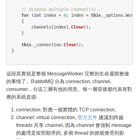
// dispose multiple channel(s)...
for
(
int
index
=
0
;
index
<
this
.
_options
.
Worke
{
channels
[
index
].
Close
();
}
this
.
_connection
.
Close
();
}
這段其實就是整個 MessageWorker 完整的生命週期會做
的事情了。RabbitMQ 分為 connection, channel,
consumer .. 分這三層有他的用意。每一層背後都代表有對
應的系統資源:
connection: 對應一個實體的 TCP connection。
channel: virtual connection,
官方文件
建議別跨越
threads 共享 channel, 因為 channel 會強制 message
的處理是按照順序的, 多個 thread 的效能會受到影