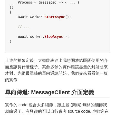
Process
=
(
message
)
=>
{
...
}
})
{
await
worker
.
StartAsync
();
// ...
await
worker
.
StopAsync
();
}
上述的抽象定義，大概能表達出我想開放給團隊使用的介
面應該長什麼樣子。其餘多餘的實作應該盡量的封裝起來
才對。先從最單純的單向通訊開始，我們先來看看第一版
的實作
單向傳遞: MessageClient 介面定義
實作的 code 包含太多細節，跟主題 (架構) 無關的細節我
就略過了。有興趣的可以自行參考 source code, 也歡迎在