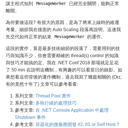
讓主程式知到
已經完全關閉，能夠正常
MessageWorker
離開。
為何要做這段? 有很大的原因，是為了將來上線時的維運
考量。細節我在後面的 Auto Scaling 段落再說明。這邊我
先交代如何正常的結束
的運作。
MessageWorker
這段的實作，算是最多技術細節的段落了，需要用到的技
巧與知識不少，你會需要精確的 thread(s) control 的知識
與技巧才能搞的定。我在 .NET Conf 2018 那場就足足花
了 50 min 在說明這機制，有興趣的可以看當日的錄影。如
果想看這些背後的運作機制，過去我寫了幾篇相關的 (Orz,
有的竟然十年了) 文章可以參考看看:
系列文章:
Thread Pool 實作
系列文章:
多執行緒的處理技巧
參考文章:
在 .NET Console Application 中處理
Shutdown 事件
參考文章:
容器化的微服務開發 #2, IIS or Self Host ?