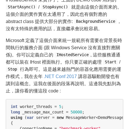
/
就是由這個介面而來的。
StartAsync()
StopAsync()
這個介面的實作實在太通用了，因此也有個對應的
abstract class 提供大部分的實作:
，
BackgroundService
沒有太特殊的應用的話，直接繼承會比較容易。
Microsoft 定義了這個介面來統一規範所有需要在背景長時
間執行的服務介面 (跟 Windows Service 沒有直接對應關
係)。你可以定義自己的
, 這些服務通通
IHostedService
都可以裝在 IHost 裡面執行。你只要正確的處理
/
Start
行為即可。這是越來越熱門的容器化應用需要的運
Stop
作模式，我在去年
.NET Conf 2017
講容器驅動開發也有
講到這概念。這我在後面的段落再說明。這邊我先點到為
止，讓你看的懂這段 code :
int
worker_threads
=
5
;
long
_message_max_count
=
50000
;
using
(
var
server
=
new
MessageWorker
<
DemoMessage
>(
{
ConnectionName
=
"benchmark-worker"
,