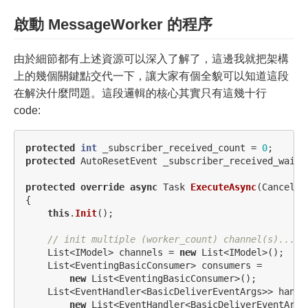
啟動 MessageWorker 的程序
由於細節都有上述資源可以深入了解了，這邊我就把架構
上的幾個關鍵點交代一下，讓大家有個全貌可以知道這段
在解決什麼問題。這段邏輯的核心其實只有這幾十行
code:
protected
int
_subscriber_received_count
=
0
;
protected
AutoResetEvent
_subscriber_received_wait
protected
override
async
Task
ExecuteAsync
(
Cancella
{
this
.
Init
();
// init multiple (worker_count) channel(s)...
List
<
IModel
>
channels
=
new
List
<
IModel
>();
List
<
EventingBasicConsumer
>
consumers
=
new
List
<
EventingBasicConsumer
>();
List
<
EventHandler
<
BasicDeliverEventArgs
>>
handl
new
List
<
EventHandler
<
BasicDeliverEventArgs