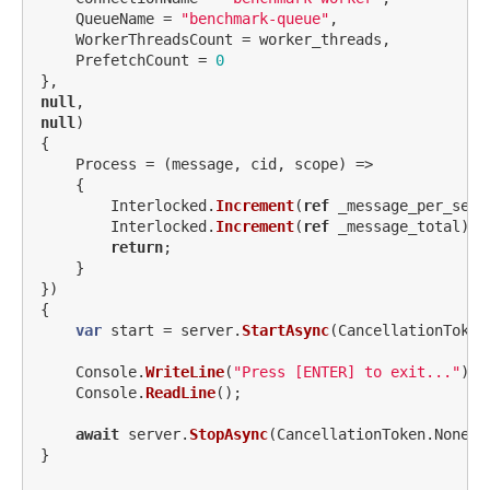
QueueName
=
"benchmark-queue"
,
WorkerThreadsCount
=
worker_threads
,
PrefetchCount
=
0
},
null
,
null
)
{
Process
=
(
message
,
cid
,
scope
)
=>
{
Interlocked
.
Increment
(
ref
_message_per_seco
Interlocked
.
Increment
(
ref
_message_total
);
return
;
}
})
{
var
start
=
server
.
StartAsync
(
CancellationToken
Console
.
WriteLine
(
"Press [ENTER] to exit..."
);
Console
.
ReadLine
();
await
server
.
StopAsync
(
CancellationToken
.
None
);
}