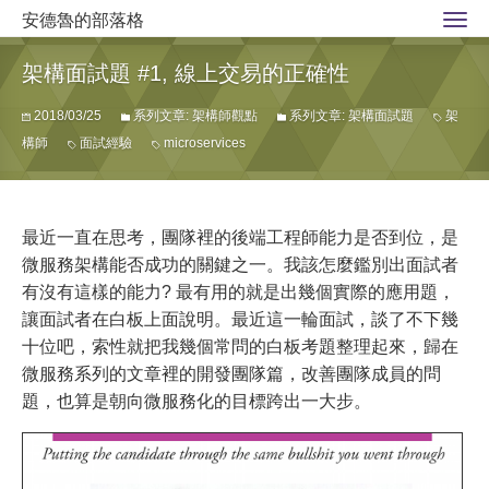
安德魯的部落格
架構面試題 #1, 線上交易的正確性
2018/03/25
系列文章: 架構師觀點
系列文章: 架構面試題
架
構師
面試經驗
microservices
最近一直在思考，團隊裡的後端工程師能力是否到位，是
微服務架構能否成功的關鍵之一。我該怎麼鑑別出面試者
有沒有這樣的能力? 最有用的就是出幾個實際的應用題，
讓面試者在白板上面說明。最近這一輪面試，談了不下幾
十位吧，索性就把我幾個常問的白板考題整理起來，歸在
微服務系列的文章裡的開發團隊篇，改善團隊成員的問
題，也算是朝向微服務化的目標跨出一大步。