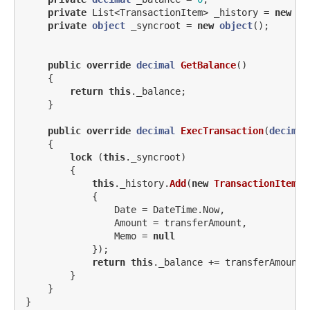
private
List
<
TransactionItem
>
_history
=
new
Li
private
object
_syncroot
=
new
object
();
public
override
decimal
GetBalance
()
{
return
this
.
_balance
;
}
public
override
decimal
ExecTransaction
(
decimal
{
lock
(
this
.
_syncroot
)
{
this
.
_history
.
Add
(
new
TransactionItem
()
{
Date
=
DateTime
.
Now
,
Amount
=
transferAmount
,
Memo
=
null
});
return
this
.
_balance
+=
transferAmount
;
}
}
}