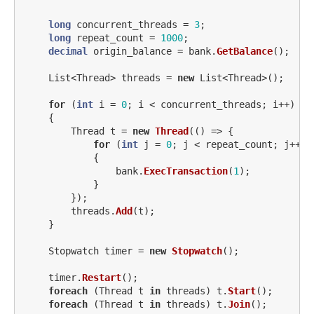
long
concurrent_threads
=
3
;
long
repeat_count
=
1000
;
decimal
origin_balance
=
bank
.
GetBalance
();
List
<
Thread
>
threads
=
new
List
<
Thread
>();
for
(
int
i
=
0
;
i
<
concurrent_threads
;
i
++)
{
Thread
t
=
new
Thread
(()
=>
{
for
(
int
j
=
0
;
j
<
repeat_count
;
j
++)
{
bank
.
ExecTransaction
(
1
);
}
});
threads
.
Add
(
t
);
}
Stopwatch
timer
=
new
Stopwatch
();
timer
.
Restart
();
foreach
(
Thread
t
in
threads
)
t
.
Start
();
foreach
(
Thread
t
in
threads
)
t
.
Join
();