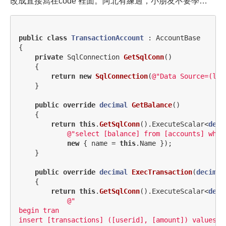
改成直接寫在code 裡面。阿北有練過，小朋友不要學…
public
class
TransactionAccount
:
AccountBase
{
private
SqlConnection
GetSqlConn
()
{
return
new
SqlConnection
(
@"Data Source=(loc
}
public
override
decimal
GetBalance
()
{
return
this
.
GetSqlConn
().
ExecuteScalar
<
deci
@"select [balance] from [accounts] wher
new
{
name
=
this
.
Name
});
}
public
override
decimal
ExecTransaction
(
decimal
{
return
this
.
GetSqlConn
().
ExecuteScalar
<
deci
@"

begin tran

insert [transactions] ([userid], [amount]) values (@