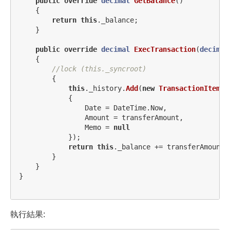
public
override
decimal
GetBalance
()
{
return
this
.
_balance
;
}
public
override
decimal
ExecTransaction
(
decimal
{
//lock (this._syncroot)
{
this
.
_history
.
Add
(
new
TransactionItem
()
{
Date
=
DateTime
.
Now
,
Amount
=
transferAmount
,
Memo
=
null
});
return
this
.
_balance
+=
transferAmount
;
}
}
}
執行結果: