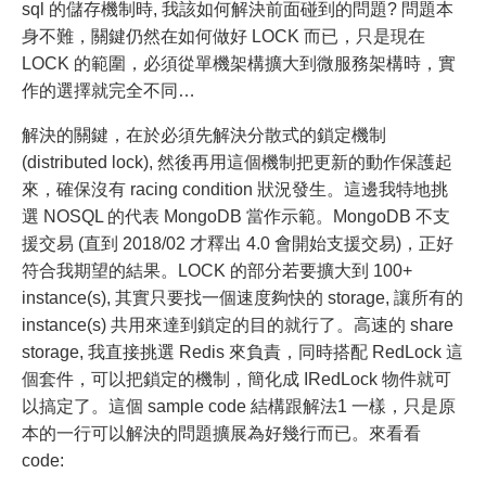
sql 的儲存機制時, 我該如何解決前面碰到的問題? 問題本
身不難，關鍵仍然在如何做好 LOCK 而已，只是現在
LOCK 的範圍，必須從單機架構擴大到微服務架構時，實
作的選擇就完全不同…
解決的關鍵，在於必須先解決分散式的鎖定機制
(distributed lock), 然後再用這個機制把更新的動作保護起
來，確保沒有 racing condition 狀況發生。這邊我特地挑
選 NOSQL 的代表 MongoDB 當作示範。MongoDB 不支
援交易 (直到 2018/02 才釋出 4.0 會開始支援交易)，正好
符合我期望的結果。LOCK 的部分若要擴大到 100+
instance(s), 其實只要找一個速度夠快的 storage, 讓所有的
instance(s) 共用來達到鎖定的目的就行了。高速的 share
storage, 我直接挑選 Redis 來負責，同時搭配 RedLock 這
個套件，可以把鎖定的機制，簡化成 IRedLock 物件就可
以搞定了。這個 sample code 結構跟解法1 一樣，只是原
本的一行可以解決的問題擴展為好幾行而已。來看看
code: