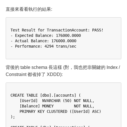
直接來看看執行的結果:
Test Result for TransactionAccount: PASS!

- Expected Balance: 176000.0000

- Actual Balance: 176000.0000

- Performance: 4294 trans/sec

背後的 table schema 長這樣 (對，我也把非關鍵的 Index /
Constraint 都省掉了 XDDD):
CREATE TABLE [dbo].[accounts] (

    [UserId]  NVARCHAR (50) NOT NULL,

    [Balance] MONEY         NOT NULL,

    PRIMARY KEY CLUSTERED ([UserId] ASC)

);
