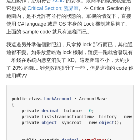
這組動作，必須符合
ACID
的要求。最簡單的做法就是把
它包裝成
Critical Section; 臨界區
。在 Critical Section 的
範圍內，是不允許有並行的狀態的。單機的情況下，直接
使用 C# language 或是 OS 本身的 Lock 機制就足夠了。
上面的 sample code 就只有這樣而已。
我這邊另外準備個對照組，只拿掉 lock 那行而已，其他通
通都不變。如果故意略過 lock 機制，隨便一跑就會發現有
一堆錢在系統內憑空消失了 XD。這差距還不小，大約少
了 20% 的錢… 雖然效能提升了一些，但是這樣的 code 你
敢用嗎??
public
class
LockAccount
:
AccountBase
{
private
decimal
_balance
=
0
;
private
List
<
TransactionItem
>
_history
=
new
Li
private
object
_syncroot
=
new
object
();