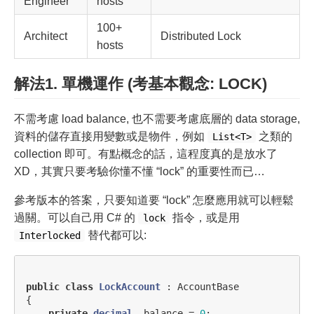
Engineer
hosts
100+
Architect
Distributed Lock
hosts
解法1. 單機運作 (考基本觀念: LOCK)
不需考慮 load balance, 也不需要考慮底層的 data storage,
資料的儲存直接用變數或是物件，例如
之類的
List<T>
collection 即可。有點概念的話，這程度真的是放水了
XD，其實只要考驗你懂不懂 “lock” 的重要性而已…
參考版本的答案，只要知道要 “lock” 怎麼應用就可以輕鬆
過關。可以自己用 C# 的
指令，或是用
lock
替代都可以:
Interlocked
public
class
LockAccount
:
AccountBase
{
private
decimal
_balance
=
0
;