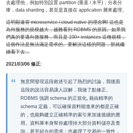
去處理他，例如特別設置 partition (垂直 / 水平)，分表分
庫，data sharding，甚至是直接在 application 層來處理。
這明顯違背 microservice / cloud native 的理念啊! 這也是
為何服務的規模越大，越難看到 RDBMS 的原因。如果我
們真的要邁向微服務，而且是 100+ instances 這種規模，
這個作法是無法滿足需求的。要解決這樣的問題，那就繼
續看下去…
2021/03/06 修正
:
無意間發現這段敘述引起了熱烈的討論，我後面
這段的說法容易讓人誤解，我做了點修正。
RDBMS 強調 schema 的正規化, 藉由精準的
schema 定義，可以確保資料能進來的都是正確
的，也能夠建立正確精準的索引來加速後續的應
用。資料庫本身幫你處理掉大部分資料儲存及查
詢，甚至組合的需求；也處理了交易的一致性，