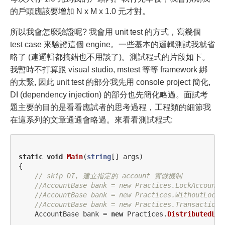
的戶頭應該要增加 N x M x 1.0 元才對。
所以我會怎麼驗證呢? 我會用 unit test 的方式，寫幾個
test case 來驗證這個 engine。一些基本的邏輯測試我就省
略了 (連邏輯都搞錯也不用談了)。測試程式的片段如下。
我暫時不打算跟 visual studio, mstest 等等 framework 綁
的太緊, 因此 unit test 的部分我先用 console project 簡化,
DI (dependency injection) 的部分也先簡化略過。面試考
題主要的目的是看看應試者的思考過程，工程類的細節我
在這系列的文章通通會略過。來看看測試程式:
static
void
Main
(
string
[]
args
)
{
// skip DI, 建立指定的 account 實做機制
//AccountBase bank = new Practices.LockAccount(
//AccountBase bank = new Practices.WithoutLockA
//AccountBase bank = new Practices.TransactionA
AccountBase
bank
=
new
Practices
.
DistributedLoc