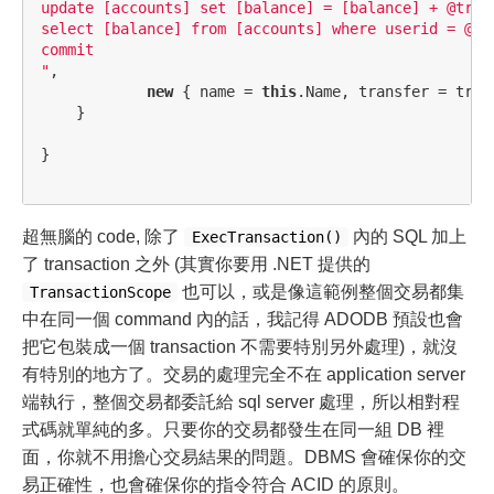
update [accounts] set [balance] = [balance] + @trans
select [balance] from [accounts] where userid = @nam
commit

"
,
new
{
name
=
this
.
Name
,
transfer
=
tran
}
}
超無腦的 code, 除了
內的 SQL 加上
ExecTransaction()
了 transaction 之外 (其實你要用 .NET 提供的
也可以，或是像這範例整個交易都集
TransactionScope
中在同一個 command 內的話，我記得 ADODB 預設也會
把它包裝成一個 transaction 不需要特別另外處理)，就沒
有特別的地方了。交易的處理完全不在 application server
端執行，整個交易都委託給 sql server 處理，所以相對程
式碼就單純的多。只要你的交易都發生在同一組 DB 裡
面，你就不用擔心交易結果的問題。DBMS 會確保你的交
易正確性，也會確保你的指令符合 ACID 的原則。