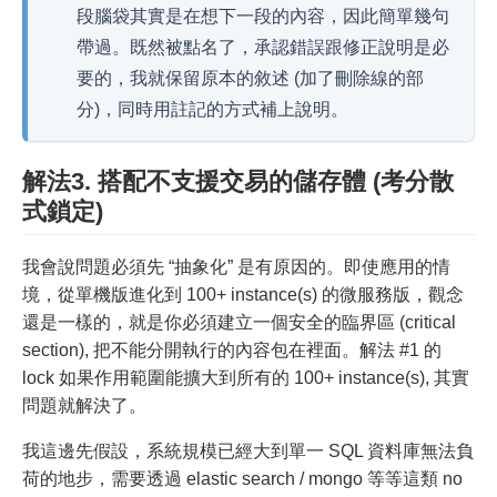
段腦袋其實是在想下一段的內容，因此簡單幾句
帶過。既然被點名了，承認錯誤跟修正說明是必
要的，我就保留原本的敘述 (加了刪除線的部
分)，同時用註記的方式補上說明。
解法3. 搭配不支援交易的儲存體 (考分散
式鎖定)
我會說問題必須先 “抽象化” 是有原因的。即使應用的情
境，從單機版進化到 100+ instance(s) 的微服務版，觀念
還是一樣的，就是你必須建立一個安全的臨界區 (critical
section), 把不能分開執行的內容包在裡面。解法 #1 的
lock 如果作用範圍能擴大到所有的 100+ instance(s), 其實
問題就解決了。
我這邊先假設，系統規模已經大到單一 SQL 資料庫無法負
荷的地步，需要透過 elastic search / mongo 等等這類 no