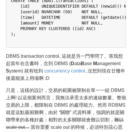
CREATE TABLE [dbo].[transactions] (

    [id]     UNIQUEIDENTIFIER DEFAULT (newid()) NOT 
    [userid] NVARCHAR (50)    NOT NULL,

    [time]   DATETIME         DEFAULT (getdate()) NO
    [amount] MONEY            NOT NULL,

    PRIMARY KEY CLUSTERED ([id] ASC)

);

DBMS transaction control, 這就是另一門學問了。害我想
起當年在念書時，念到 DBMS (
D
ata
B
ase
M
anagement
S
ystem) 就有唸到
concurrency control
, 沒想到現在廿幾年
後還能派上用場啊 :D
只是，這樣的設計，交易的範圍被限制在單一一組 DBMS
上啊! 以這個案例而言，我無法承受太多的連線數量。整個
交易的上限，都限制在 DBMS 的處理能力。然而 RDBMS
就是這點最困難啊，由於 “關聯” 式資料庫，強調的就是關
聯帶來的各種好處；相對的太多關聯就會難以切割，
難以
scale out…
當你需要 scale out 的時候，必須特別花心思