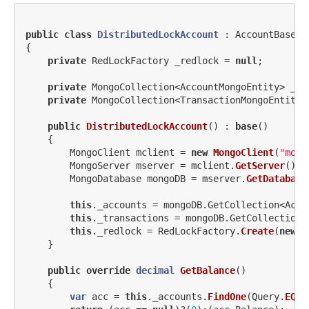
public
class
DistributedLockAccount
:
AccountBase
{
private
RedLockFactory
_redlock
=
null
;
private
MongoCollection
<
AccountMongoEntity
>
_ac
private
MongoCollection
<
TransactionMongoEntity
>
public
DistributedLockAccount
()
:
base
()
{
MongoClient
mclient
=
new
MongoClient
(
"mong
MongoServer
mserver
=
mclient
.
GetServer
();
MongoDatabase
mongoDB
=
mserver
.
GetDatabase
this
.
_accounts
=
mongoDB
.
GetCollection
<
Acco
this
.
_transactions
=
mongoDB
.
GetCollection
<
this
.
_redlock
=
RedLockFactory
.
Create
(
new
L
}
public
override
decimal
GetBalance
()
{
var
acc
=
this
.
_accounts
.
FindOne
(
Query
.
EQ
(
"