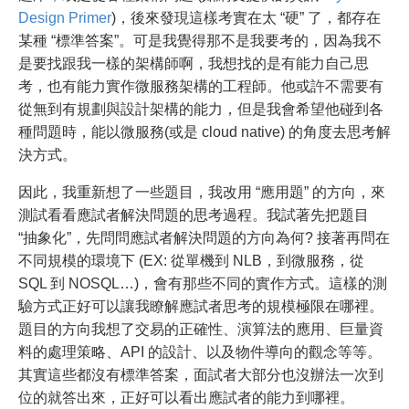
Design Primer
)，後來發現這樣考實在太 “硬” 了，都存在
某種 “標準答案”。可是我覺得那不是我要考的，因為我不
是要找跟我一樣的架構師啊，我想找的是有能力自己思
考，也有能力實作微服務架構的工程師。他或許不需要有
從無到有規劃與設計架構的能力，但是我會希望他碰到各
種問題時，能以微服務(或是 cloud native) 的角度去思考解
決方式。
因此，我重新想了一些題目，我改用 “應用題” 的方向，來
測試看看應試者解決問題的思考過程。我試著先把題目
“抽象化”，先問問應試者解決問題的方向為何? 接著再問在
不同規模的環境下 (EX: 從單機到 NLB，到微服務，從
SQL 到 NOSQL…)，會有那些不同的實作方式。這樣的測
驗方式正好可以讓我瞭解應試者思考的規模極限在哪裡。
題目的方向我想了交易的正確性、演算法的應用、巨量資
料的處理策略、API 的設計、以及物件導向的觀念等等。
其實這些都沒有標準答案，面試者大部分也沒辦法一次到
位的就答出來，正好可以看出應試者的能力到哪裡。