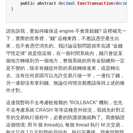
public
abstract
decimal
ExecTransaction
(
decimal
}
請告訴我，要如何確保這 engine 不會算錯錢? 這裡補充一
下，實際的世界裡，”錢” 這種東西，不應該憑空產生出
來，也不會憑空消失的。我討論這類問題就常在講 “金錢
守恆定律” 就是指這個，在一個封閉系統內，錢只會從某
個地方轉移到另一個地方，整個系統的所有金額總和一定
是不變的，除非有錢從外部的系統轉移進來，或是轉出
去。沒有任何原因可以允許交易只做一半，一邊扣了錢，
另一邊卻沒有拿到錢。無論任何情況都應該保持上述的條
件才對。
這邊我暫時不去考慮較複雜的 “ROLLBACK” 機制，也先
不去考慮系統 CRASH 等等這種意外狀況，我就先針對正
常的交易執行過程中，必要的防護措施就夠了。我會驗證
這個情境: 用 N 個 thread(s), 每個 thread 執行 M 次交易，
每次只存 1.0 元到我的戶頭內。執行完畢後，我會預期我