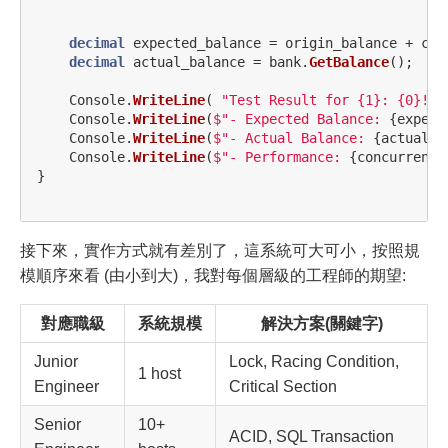
decimal
expected_balance
=
origin_balance
+
con
decimal
actual_balance
=
bank
.
GetBalance
();
Console
.
WriteLine
(
"Test Result for {1}: {0}!"
,
Console
.
WriteLine
(
$"- Expected Balance: 
{
expect
Console
.
WriteLine
(
$"- Actual Balance: 
{
actual_b
Console
.
WriteLine
(
$"- Performance: 
{
concurrent_
}
接下來，實作方式就有差別了，這系統可大可小，按照規
模順序來看 (由小到大)，我對每個層級的工程師的期望:
對應職級
系統規模
解決方案(關鍵字)
Junior
Lock, Racing Condition,
1 host
Engineer
Critical Section
Senior
10+
ACID, SQL Transaction