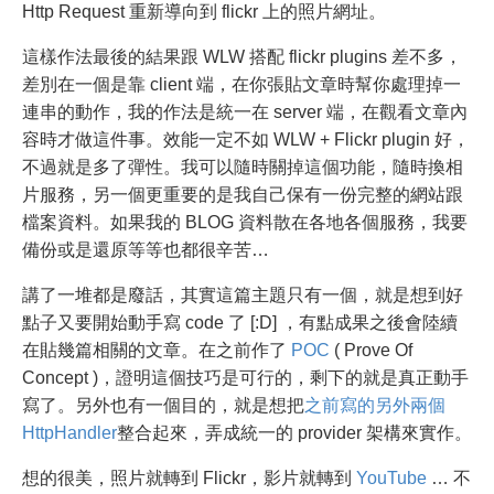
Http Request 重新導向到 flickr 上的照片網址。
這樣作法最後的結果跟 WLW 搭配 flickr plugins 差不多，
差別在一個是靠 client 端，在你張貼文章時幫你處理掉一
連串的動作，我的作法是統一在 server 端，在觀看文章內
容時才做這件事。效能一定不如 WLW + Flickr plugin 好，
不過就是多了彈性。我可以隨時關掉這個功能，隨時換相
片服務，另一個更重要的是我自己保有一份完整的網站跟
檔案資料。如果我的 BLOG 資料散在各地各個服務，我要
備份或是還原等等也都很辛苦…
講了一堆都是廢話，其實這篇主題只有一個，就是想到好
點子又要開始動手寫 code 了 [:D] ，有點成果之後會陸續
在貼幾篇相關的文章。在之前作了
POC
( Prove Of
Concept )，證明這個技巧是可行的，剩下的就是真正動手
寫了。另外也有一個目的，就是想把
之前寫的另外兩個
HttpHandler
整合起來，弄成統一的 provider 架構來實作。
想的很美，照片就轉到 Flickr，影片就轉到
YouTube
… 不