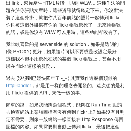
出 link，幫你產生HTML片段，貼到 WLW… 這種作法的問
題在於你張貼文章時，這些資訊就得確定下來。你沒辦法
裝了這個外掛，就把你八百年前貼的照片一起轉到 flickr，
你也被這個外掛還有你的 flickr 帳號綁死了，未來換帳號
的話，或是你沒有 WLW 可以用時，這些功能都沒有了。
我比較喜歡的是 server side 的 solution，如果是透明的
(像 PROXY) 更好，如果隨時可以不要或是改設定最好，
這樣我不但不用綁死在我的某個 flickr 帳號上，甚至不用
綁在 flickr 這樣的服務…
過去 (沒想到已經快四年了 -_- ) 其實我作過幾個類似的
HttpHandler
，都是用一樣的理念去開發的。這次想的是利
用 Flickr 提供的 API，來做一樣的事。
簡單的說，如果我能夠寫個程式，能夠在 Run Time 動態
去檢查網站上某張圖檔有沒有傳到 flickr 上? 如果沒有且判
定不需要，則像一般網站一樣直接在 Http Response 傳回
圖檔的內容。如果需要則自動上傳到 flickr，最後把這個