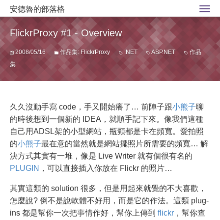
安德魯的部落格
FlickrProxy #1 - Overview
2008/05/16
作品集: FlickrProxy
.NET
ASP.NET
作品
集
久久沒動手寫 code，手又開始癢了… 前陣子跟
小熊子
聊
的時後想到一個新的 IDEA，就順手記下來。像我們這種
自己用ADSL架的小型網站，瓶頸都是卡在頻寬。愛拍照
的
小熊子
最在意的當然就是網站擺照片所需要的頻寬… 解
決方式其實有一堆，像是 Live Writer 就有個很有名的
PLUGIN
，可以直接插入你放在 Flickr 的照片…
其實這類的 solution 很多，但是用起來就覺的不大喜歡，
怎麼說? 倒不是說軟體不好用，而是它的作法。這類 plug-
ins 都是幫你一次把事情作好，幫你上傳到
flickr
，幫你查