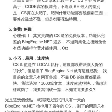
這點又免不了跟 CS 拿來比較一下… CS 的作者也是
高手，CODE寫的很漂亮，不過跟 BE 最大的差別
是，CS實在太肥了。肥到什麼功能都要繞個兩三圈…
要修改雖然不難，但是都要花點時間…
免費! 免費!
心理作用，其實賣錢的 CS 送的免費版本，功能比完
整的 BlogEngine.NET 還多… 不過商業化之後難免會
有些功能得付費才能使用… Orz
小巧，易用，速度快
CS 即使是在 LOCAL 執行，速度都沒辦法讓人覺的
“飛快”，但是換了 BlogEngine.Net 就有這種感覺… 我
目前的文章只有兩百多篇，不靠 DB 的速度都還很
快。我試過灌了1000篇文章，速度依然很快… 我想這
樣就夠了，我要寫到破千篇，不知道還要多久?
光是這幾個優點，就讓我決定試用只有一天的
BlogEngine.NET 換掉用了四年的 CS … 剩下的問題只有