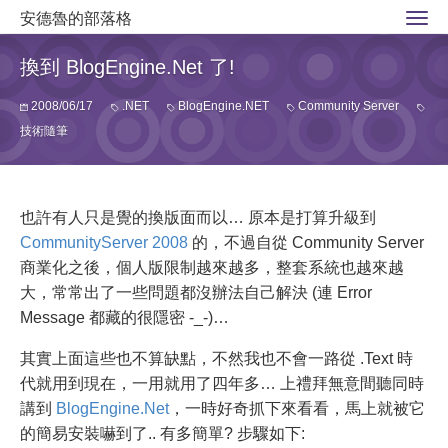
安德魯的部落格
換到 BlogEngine.Net 了!
2008/06/17
.NET
BlogEngine.NET
Community Server
技術隨筆
也許有人只是覺的換版面而以… 原本是打算升級到
CommunityServer 2008
的，不過自從 Community Server
商業化之後，個人版限制越來越多，整套系統也越來越
大，常常出了一些問題都沒辦法自己解決 (連 Error
Message 都藏的很隱密 -_-)…
其實上面這些也不算缺點，不然我也不會一路從 .Text 時
代就用到現在，一用就用了四年多… 上禮拜無意間聽同時
講到
BlogEngine.Net
，一時好奇抓下來看看，馬上就被它
的簡易安裝嚇到了.. 有多簡單? 步驟如下: