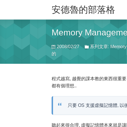
安德魯的部落格
Memory Management
2008/02/27
系列文章: Memory 
的
程式越寫, 越覺的課本教的東西很重要…
都有個理想..
只要 OS 支援虛擬記憶體, 以後
聽起來很合理, 虛擬記憶體本來就是讓