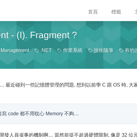
首頁
標籤
 - (I). Fragment ?
Management
.NET
作業系統
技術隨筆
有的
 最近碰到一些記憶體管理的問題, 想到以前學 C 跟 OS 時, 大
寫 code 都不用耽心 Memory 不夠…
開發人員省事的機制啊… 當然前提不超過硬體限制, 像是 32 位