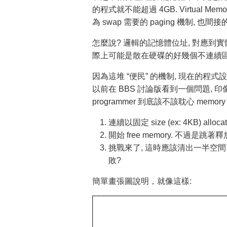
的程式就不能超過 4GB. Virtual
為 swap 需要的 paging 機制, 也間接的
怎麼說? 邏輯的記憶體位址, 對應到實
際上可能是散在硬碟的好幾個不連續區塊
因為這堆 “便民” 的機制, 現在的程
以前在 BBS 討論版看到一個問題, 
programmer 到底該不該耽心 memor
連續以固定 size (ex: 4KB) all
開始 free memory. 不過是跳著釋放
挑戰來了, 這時應該清出一半空間了. 
敗?
簡單畫張圖說明，就像這樣: