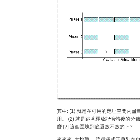
其中: (1) 就是在可用的定址空間
用。 (2) 就是跳著釋放記憶體後的分佈
麼 [?] 這個區塊到底還放不放的下?
來來來, 大挑戰… 這種程式千萬別在自己