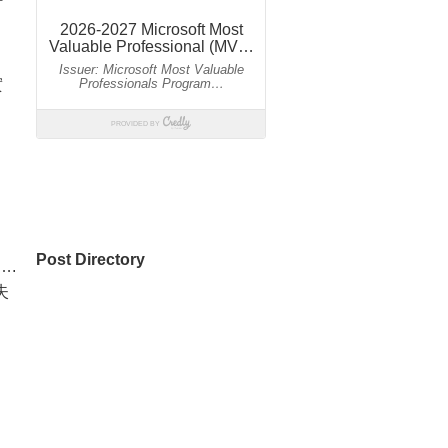
因
實
Post Directory
….
失