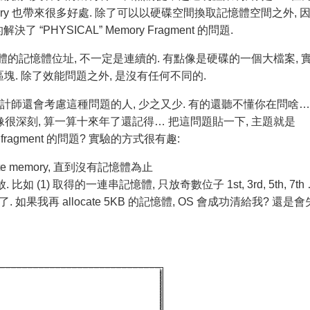
 Memory 也帶來很多好處. 除了可以以硬碟空間換取記憶體空間之外, 
解決了 “PHYSICAL” Memory Fragment 的問題.
體的記憶體位址, 不一定是連續的. 有點像是硬碟的一個大檔案, 
. 除了效能問題之外, 是沒有任何不同的.
式設計師還會考慮這種問題的人, 少之又少. 有的還聽不懂你在問啥…
印像很深刻, 算一算十來年了還記得… 把這問題貼一下, 主題就是
y fragment 的問題? 實驗的方式很有趣:
ocate memory, 直到沒有記憶體為止
. 比如 (1) 取得的一連串記憶體, 只放奇數位子 1st, 3rd, 5th, 7th 
如果我再 allocate 5KB 的記憶體, OS 會成功清給我? 還是會