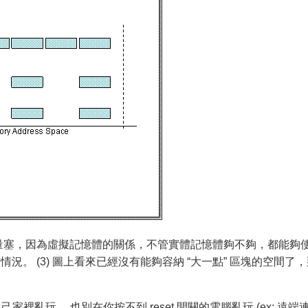
內盡量塞，因為虛擬記憶體的關係，不管實體記憶體夠不夠，都能夠
情況。 (3) 圖上看來已經沒有能夠容納 “大一點” 區塊的空間了
家裡亂玩… 也別在你按不到 reset 開關的電腦亂玩 (ex: 遠端