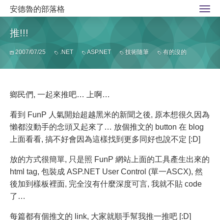
安德魯的部落格
推!!!
2007/07/25
.NET
ASP.NET
技術隨筆
有的沒的
鄉民們, 一起來推吧… 上啊…
看到 FunP 人氣開始超越黑米的新聞之後, 原本想很久因為
懶都沒動手的念頭又起來了… 放個推文的 button 在 blog
上面看看, 搞不好會因為這樣找到更多同好也說不定 [:D]
放的方式很簡單, 只是照 FunP 網站上面的工具產生出來的
html tag, 包裝成 ASP.NET User Control (單一ASCX), 然
後加到樣板裡面, 完全沒有什麼深度可言, 我就不貼 code
了…
每篇都有個推文的 link, 大家就順手幫我推一推吧 [:D]