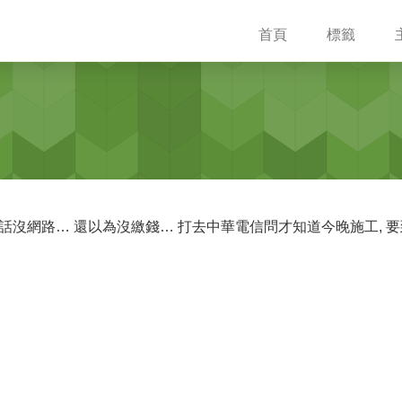
首頁
標籤
話沒網路… 還以為沒繳錢… 打去中華電信問才知道今晚施工, 要