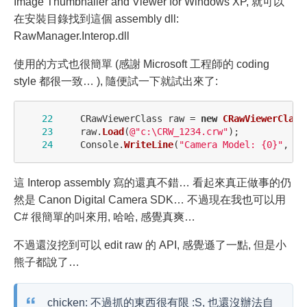
Image Thumbnailer and Viewer for Windows XP, 就可以
在安裝目錄找到這個 assembly dll:
RawManager.Interop.dll
使用的方式也很簡單 (感謝 Microsoft 工程師的 coding
style 都很一致… ), 隨便試一下就試出來了:
22
CRawViewerClass
raw
=
new
CRawViewerClass
23
raw
.
Load
(
@"c:\CRW_1234.crw"
);
24
Console
.
WriteLine
(
"Camera Model: {0}"
,
ra
這 Interop assembly 寫的還真不錯… 看起來真正做事的仍
然是 Canon Digital Camera SDK… 不過現在我也可以用
C# 很簡單的叫來用, 哈哈, 感覺真爽…
不過還沒挖到可以 edit raw 的 API, 感覺遜了一點, 但是小
熊子都說了…
chicken: 不過抓的東西很有限 :S, 也還沒辦法自