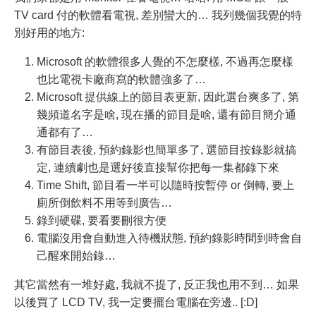
TV card 付的軟體看電視, 差別蠻大的… 我列幾個我覺的特
別好用的地方:
Microsoft 的軟體很多人覺的不怎麼樣, 不過再怎麼樣
也比電視卡廠商寫的軟體強多了…
Microsoft 提供線上的節目表更新, 因此選台爽多了, 第
幾頻道名字是啥, 現在播的節目是啥, 還有節目簡介通
通都有了…
有節目表後, 預約錄影也簡單多了, 選節目按錄影就搞
定, 連續劇也是選好後直接幫你把每一集都錄下來
Time Shift, 節目看一半可以隨時按暫停 or 倒轉, 要上
廁所倒飲料不用等到廣告…
錄到硬碟, 要看要刪很方便
電腦沒用會自動進入待機狀態, 預約錄影時間到時會自
己醒來開始錄…
其它當然有一堆好處, 我就不提了, 反正我也用不到… 如果
以後買了 LCD TV, 我一定要擺台電腦在旁邊.. [:D]