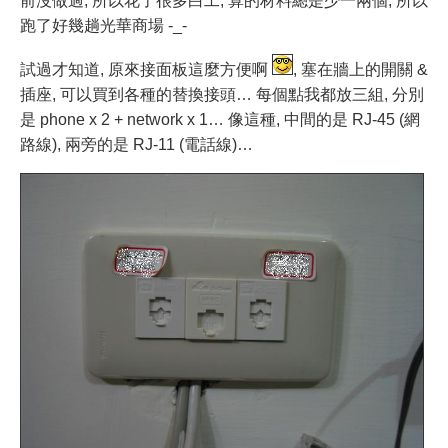
前沒做過, 所以花了很多白工, 算的材料總是少一兩個, 所以
跑了好幾趟光華商場 -_-
試過才知道, 原來接面板這麼方便啊
, 塞在牆上的開關 &
插座, 可以買到各種的替換接頭… 每個點我都放三組, 分別
是 phone x 2 + network x 1… 像這種, 中間的是 RJ-45 (網
路線), 兩旁的是 RJ-11 (電話線)…