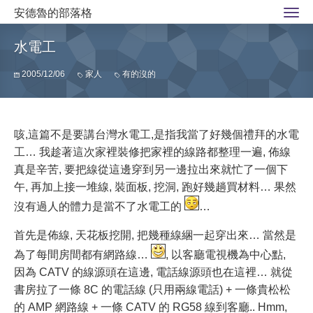
安德魯的部落格
水電工
2005/12/06
家人
有的沒的
咳,這篇不是要講台灣水電工,是指我當了好幾個禮拜的水電
工… 我趁著這次家裡裝修把家裡的線路都整理一遍, 佈線
真是辛苦, 要把線從這邊穿到另一邊拉出來就忙了一個下
午, 再加上接一堆線, 裝面板, 挖洞, 跑好幾趟買材料… 果然
沒有過人的體力是當不了水電工的
…
首先是佈線, 天花板挖開, 把幾種線綑一起穿出來… 當然是
為了每間房間都有網路線…
, 以客廳電視機為中心點,
因為 CATV 的線源頭在這邊, 電話線源頭也在這裡… 就從
書房拉了一條 8C 的電話線 (只用兩線電話) + 一條貴松松
的 AMP 網路線 + 一條 CATV 的 RG58 線到客廳.. Hmm,