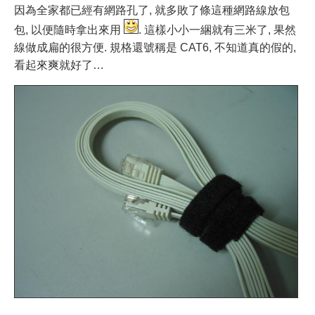
因為全家都已經有網路孔了, 就多敗了條這種網路線放包
包, 以便隨時拿出來用
. 這樣小小一綑就有三米了, 果然
線做成扁的很方便. 規格還號稱是 CAT6, 不知道真的假的,
看起來爽就好了…