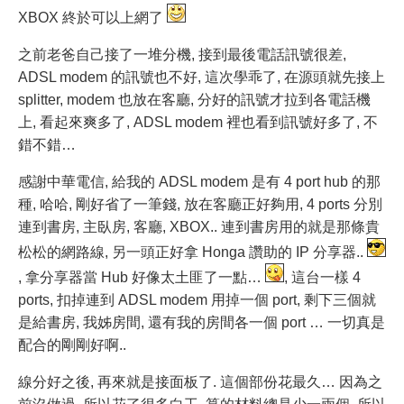
XBOX 終於可以上網了
之前老爸自己接了一堆分機, 接到最後電話訊號很差,
ADSL modem 的訊號也不好, 這次學乖了, 在源頭就先接上
splitter, modem 也放在客廳, 分好的訊號才拉到各電話機
上, 看起來爽多了, ADSL modem 裡也看到訊號好多了, 不
錯不錯…
感謝中華電信, 給我的 ADSL modem 是有 4 port hub 的那
種, 哈哈, 剛好省了一筆錢, 放在客廳正好夠用, 4 ports 分別
連到書房, 主臥房, 客廳, XBOX.. 連到書房用的就是那條貴
松松的網路線, 另一頭正好拿 Honga 讚助的 IP 分享器..
, 拿分享器當 Hub 好像太土匪了一點…
, 這台一樣 4
ports, 扣掉連到 ADSL modem 用掉一個 port, 剩下三個就
是給書房, 我姊房間, 還有我的房間各一個 port … 一切真是
配合的剛剛好啊..
線分好之後, 再來就是接面板了. 這個部份花最久… 因為之